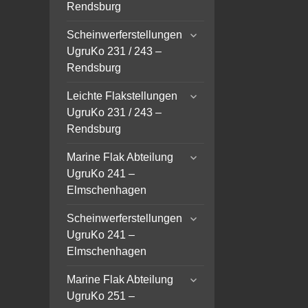
menu
Rendsburg
expand
Scheinwerferstellungen
child
UgruKo 231 / 243 –
menu
Rendsburg
expand
Leichte Flakstellungen
child
UgruKo 231 / 243 –
menu
Rendsburg
expand
Marine Flak Abteilung
child
UgruKo 241 –
menu
Elmschenhagen
expand
Scheinwerferstellungen
child
UgruKo 241 –
menu
Elmschenhagen
expand
Marine Flak Abteilung
child
UgruKo 251 –
menu