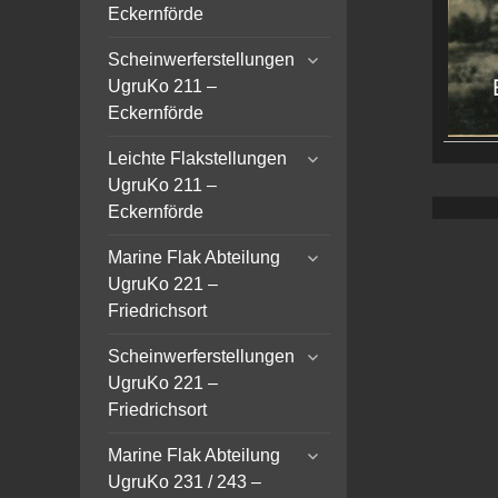
menu
Eckernförde
expand
Scheinwerferstellungen
child
UgruKo 211 –
menu
Eckernförde
expand
Leichte Flakstellungen
child
UgruKo 211 –
menu
Eckernförde
expand
Marine Flak Abteilung
child
UgruKo 221 –
menu
Friedrichsort
expand
Scheinwerferstellungen
child
UgruKo 221 –
menu
Friedrichsort
expand
Marine Flak Abteilung
child
UgruKo 231 / 243 –