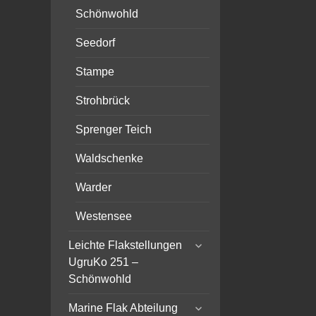
Schönwohld
Seedorf
Stampe
Strohbrück
Sprenger Teich
Waldschenke
Warder
Westensee
expand
Leichte Flakstellungen
child
UgruKo 251 –
menu
Schönwohld
expand
Marine Flak Abteilung