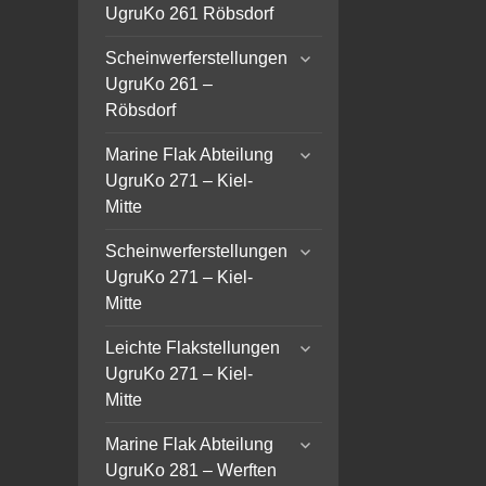
child
UgruKo 261 Röbsdorf
menu
expand
Scheinwerferstellungen
child
UgruKo 261 –
menu
Röbsdorf
expand
Marine Flak Abteilung
child
UgruKo 271 – Kiel-
menu
Mitte
expand
Scheinwerferstellungen
child
UgruKo 271 – Kiel-
menu
Mitte
expand
Leichte Flakstellungen
child
UgruKo 271 – Kiel-
menu
Mitte
expand
Marine Flak Abteilung
child
UgruKo 281 – Werften