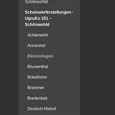
Schönwohld
expand
Scheinwerferstellungen
child
UgruKo 251 –
menu
Schönwohld
Achterwehr
Annenhof
Blockshagen
Blumenthal
Bokelholm
Brammer
Bredenbek
Deutsch-Niehof