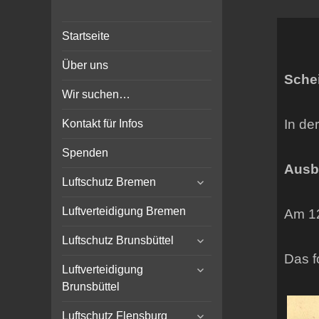
Bunker-Kiel.com
Bunker Kiel Flak Bremen
Startseite
Wilhelmshaven Flensburg
Rendsburg Luftschutz Stollen
Über uns
Scheinwerfer
Sche
Wir suchen…
In de
Kontakt für Infos
Spenden
Ausb
expand
Luftschutz Bremen
child
menu
Luftverteidigung Bremen
Am 12
expand
Luftschutz Brunsbüttel
child
Das f
expand
menu
Luftverteidigung
child
Brunsbüttel
menu
expand
Luftschutz Flensburg