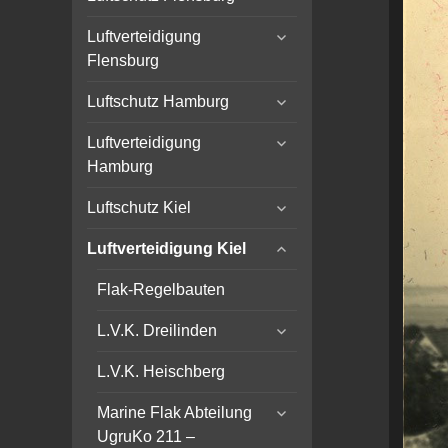
child
expand
menu
Luftverteidigung
child
Flensburg
menu
expand
Luftschutz Hamburg
child
expand
menu
Luftverteidigung
child
Hamburg
menu
expand
Luftschutz Kiel
child
expand
menu
Luftverteidigung Kiel
child
menu
Flak-Regelbauten
expand
L.V.K. Dreilinden
child
menu
L.V.K. Heischberg
expand
Marine Flak Abteilung
child
UgruKo 211 –