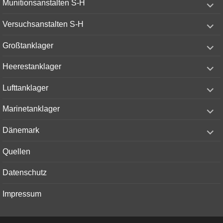
Munitionsanstalten S-H
child
menu
expand
Versuchsanstalten S-H
child
menu
expand
Großtanklager
child
menu
expand
Heerestanklager
child
menu
expand
Lufttanklager
child
menu
expand
Marinetanklager
child
menu
expand
Dänemark
child
menu
Quellen
Datenschutz
Impressum