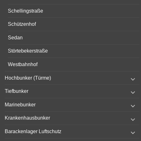
Schellingstraße
Schützenhof
Sedan
Störtebekerstraße
Westbahnhof
expand
Hochbunker (Türme)
child
menu
expand
Tiefbunker
child
menu
expand
Marinebunker
child
menu
expand
Krankenhausbunker
child
menu
expand
Barackenlager Luftschutz
child
menu