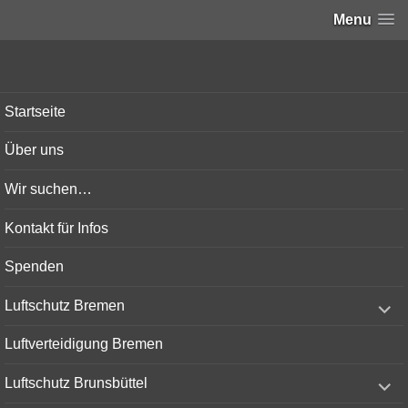
Menu
Bunker-Kiel.com
Startseite
Über uns
Wir suchen…
Kontakt für Infos
Spenden
expand
Luftschutz Bremen
child
menu
Luftverteidigung Bremen
expand
Luftschutz Brunsbüttel
child
menu