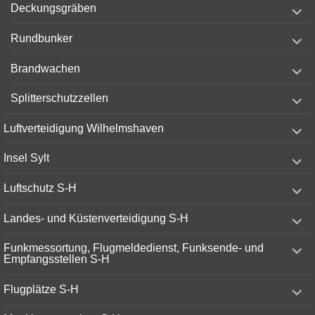
expand
Deckungsgräben
child
menu
expand
Rundbunker
child
menu
expand
Brandwachen
child
menu
expand
Splitterschutzzellen
child
menu
expand
Luftverteidigung Wilhelmshaven
child
menu
expand
Insel Sylt
child
menu
expand
Luftschutz S-H
child
menu
expand
Landes- und Küstenverteidigung S-H
child
menu
expand
Funkmessortung, Flugmeldedienst, Funksende- und
child
Empfangsstellen S-H
menu
expand
Flugplätze S-H
child
menu
expand