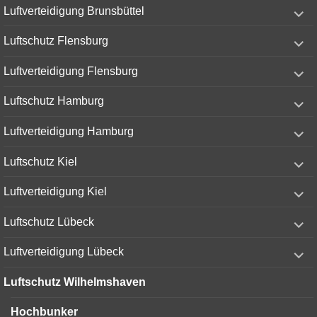
expand
Luftverteidigung Brunsbüttel
child
menu
expand
Luftschutz Flensburg
child
menu
expand
Luftverteidigung Flensburg
child
menu
expand
Luftschutz Hamburg
child
menu
expand
Luftverteidigung Hamburg
child
menu
expand
Luftschutz Kiel
child
menu
expand
Luftverteidigung Kiel
child
menu
expand
Luftschutz Lübeck
child
menu
expand
Luftverteidigung Lübeck
child
menu
Luftschutz Wilhelmshaven
Hochbunker