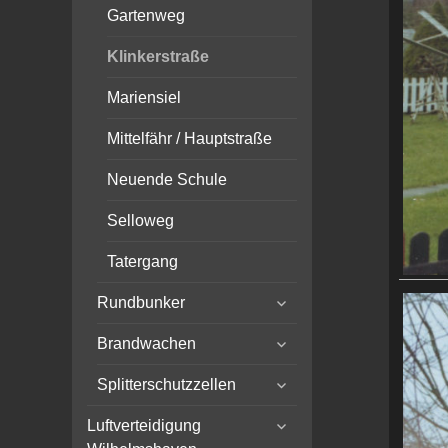
Gartenweg
Klinkerstraße
Mariensiel
Mittelfähr / Hauptstraße
Neuende Schule
Selloweg
Tatergang
expand
Rundbunker
child
expand
menu
Brandwachen
child
expand
menu
Splitterschutzzellen
child
expand
menu
Luftverteidigung
child