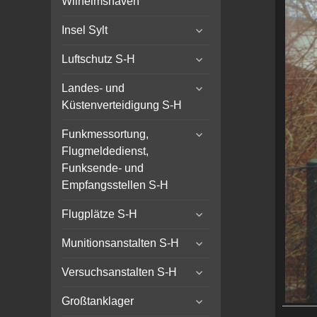
Wilhelmshaven
menu
expand
Insel Sylt
child
expand
menu
Luftschutz S-H
child
expand
menu
Landes- und
child
Küstenverteidigung S-H
menu
expand
Funkmessortung,
child
Flugmeldedienst,
menu
Funksende- und
Empfangsstellen S-H
expand
Flugplätze S-H
child
expand
menu
Munitionsanstalten S-H
child
expand
menu
Versuchsanstalten S-H
child
expand
menu
Großtanklager
child