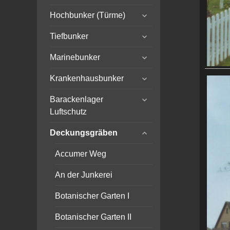
child
expand
menu
Hochbunker (Türme)
child
expand
menu
Tiefbunker
child
expand
menu
Marinebunker
child
expand
menu
Krankenhausbunker
child
expand
menu
Barackenlager
child
Luftschutz
menu
expand
Deckungsgräben
child
menu
Accumer Weg
An der Junkerei
Botanischer Garten I
Botanischer Garten II