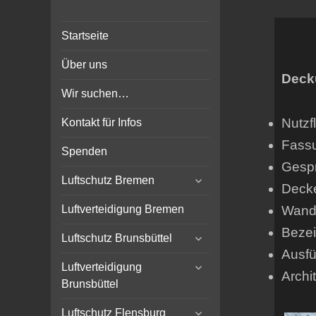
Bunker-Kiel.com
Bunker Kiel Flak Bremen
Startseite
Wilhelmshaven Flensburg
Rendsburg Luftschutz Stollen
Über uns
Scheinwerfer
Deck
Wir suchen…
Nutzf
Kontakt für Infos
Fass
Spenden
Gespr
expand
Luftschutz Bremen
Deck
child
menu
Wands
Luftverteidigung Bremen
Beze
expand
Luftschutz Brunsbüttel
child
Ausfü
expand
menu
Luftverteidigung
Archi
child
Brunsbüttel
menu
expand
Luftschutz Flensburg