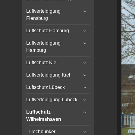
child
expand
menu
Luftverteidigung
child
Flensburg
menu
expand
Luftschutz Hamburg
child
expand
menu
Luftverteidigung
child
Hamburg
menu
expand
Luftschutz Kiel
child
expand
menu
Luftverteidigung Kiel
child
expand
menu
Luftschutz Lübeck
child
expand
menu
Luftverteidigung Lübeck
child
expand
menu
Luftschutz
child
Wilhelmshaven
menu
expand
Hochbunker