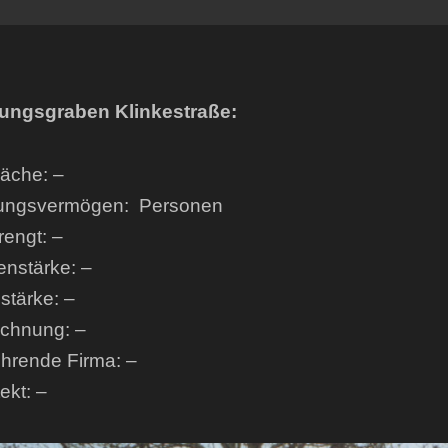
ungsgraben Klinkestraße:
läche: –
ungsvermögen: Personen
engt: –
enstärke: –
tärke: –
ichnung: –
hrende Firma: –
tekt: –