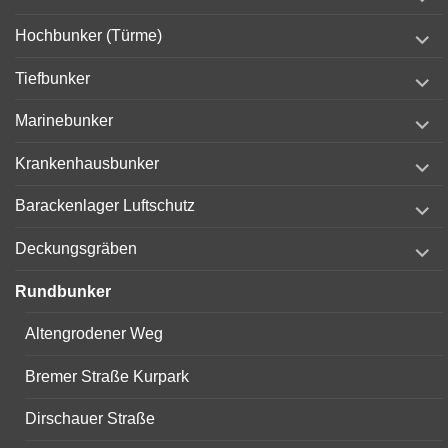
child
menu
expand
Hochbunker (Türme)
child
menu
expand
Tiefbunker
child
menu
expand
Marinebunker
child
menu
expand
Krankenhausbunker
child
menu
expand
Barackenlager Luftschutz
child
menu
expand
Deckungsgräben
child
menu
Rundbunker
Altengrodener Weg
Bremer Straße Kurpark
Dirschauer Straße