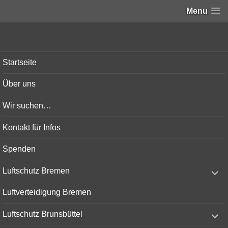
Menu
Bunker-Kiel.com
Startseite
Über uns
Wir suchen…
Kontakt für Infos
Spenden
expand
Luftschutz Bremen
child
menu
Luftverteidigung Bremen
expand
Luftschutz Brunsbüttel
child
menu