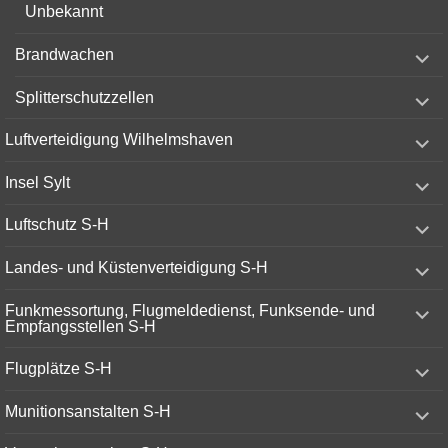
Unbekannt
expand
Brandwachen
child
menu
expand
Splitterschutzzellen
child
menu
expand
Luftverteidigung Wilhelmshaven
child
menu
expand
Insel Sylt
child
menu
expand
Luftschutz S-H
child
menu
expand
Landes- und Küstenverteidigung S-H
child
menu
expand
Funkmessortung, Flugmeldedienst, Funksende- und
child
Empfangsstellen S-H
menu
expand
Flugplätze S-H
child
menu
expand
Munitionsanstalten S-H
child
menu
expand