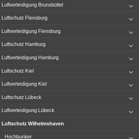
expand
Luftverteidigung Brunsbüttel
child
menu
expand
Luftschutz Flensburg
child
menu
expand
Luftverteidigung Flensburg
child
menu
expand
Luftschutz Hamburg
child
menu
expand
Luftverteidigung Hamburg
child
menu
expand
Luftschutz Kiel
child
menu
expand
Luftverteidigung Kiel
child
menu
expand
Luftschutz Lübeck
child
menu
expand
Luftverteidigung Lübeck
child
menu
Luftschutz Wilhelmshaven
expand
Hochbunker