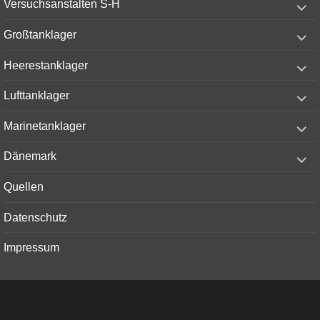
Versuchsanstalten S-H
child
menu
expand
Großtanklager
child
menu
expand
Heerestanklager
child
menu
expand
Lufttanklager
child
menu
expand
Marinetanklager
child
menu
expand
Dänemark
child
menu
Quellen
Datenschutz
Impressum