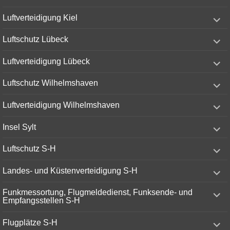
menu
expand
Luftverteidigung Kiel
child
menu
expand
Luftschutz Lübeck
child
menu
expand
Luftverteidigung Lübeck
child
menu
expand
Luftschutz Wilhelmshaven
child
menu
expand
Luftverteidigung Wilhelmshaven
child
menu
expand
Insel Sylt
child
menu
expand
Luftschutz S-H
child
menu
expand
Landes- und Küstenverteidigung S-H
child
menu
expand
Funkmessortung, Flugmeldedienst, Funksende- und
child
Empfangsstellen S-H
menu
expand
Flugplätze S-H
child