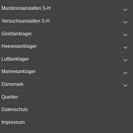
menu
expand
Munitionsanstalten S-H
child
menu
expand
Versuchsanstalten S-H
child
menu
expand
Großtanklager
child
menu
expand
Heerestanklager
child
menu
expand
Lufttanklager
child
menu
expand
Marinetanklager
child
menu
expand
Dänemark
child
menu
Quellen
Datenschutz
Impressum