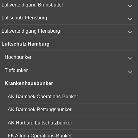
expand
Luftverteidigung Brunsbüttel
child
menu
expand
Luftschutz Flensburg
child
menu
expand
Luftverteidigung Flensburg
child
menu
Luftschutz Hamburg
expand
Hochbunker
child
menu
expand
Tiefbunker
child
menu
Krankenhausbunker
AK Barmbek Operations-Bunker
AK Barmbek Rettungsbunker
AK Harburg Luftschutzbunker
FK Altona Operations-Bunker