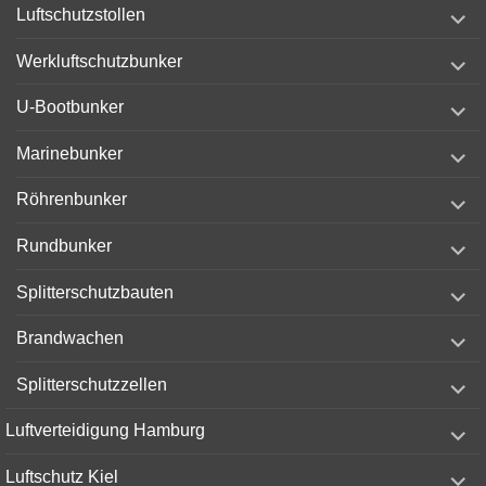
expand
Luftschutzstollen
child
menu
expand
Werkluftschutzbunker
child
menu
expand
U-Bootbunker
child
menu
expand
Marinebunker
child
menu
expand
Röhrenbunker
child
menu
expand
Rundbunker
child
menu
expand
Splitterschutzbauten
child
menu
expand
Brandwachen
child
menu
expand
Splitterschutzzellen
child
menu
expand
Luftverteidigung Hamburg
child
menu
expand
Luftschutz Kiel
child