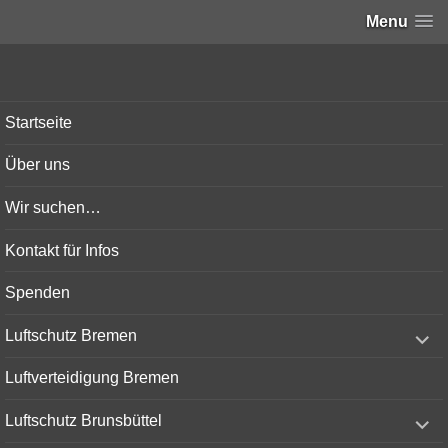
Menu
Bunker-Kiel.com
Startseite
Über uns
Wir suchen…
Kontakt für Infos
Spenden
expand
Luftschutz Bremen
child
menu
Luftverteidigung Bremen
expand
Luftschutz Brunsbüttel
child
menu