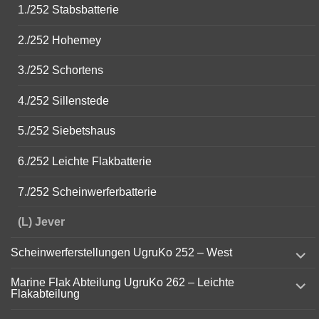
1./252 Stabsbatterie
2./252 Hohemey
3./252 Schortens
4./252 Sillenstede
5./252 Siebetshaus
6./252 Leichte Flakbatterie
7./252 Scheinwerferbatterie
(L) Jever
expand
Scheinwerferstellungen UgruKo 252 – West
child
menu
expand
Marine Flak Abteilung UgruKo 262 – Leichte
child
Flakabteilung
menu
expand