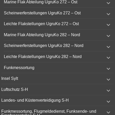
Marine Flak Abteilung UgruKo 272 – Ost
child
menu
expand
Scheinwerferstellungen UgruKo 272 – Ost
child
menu
expand
Leichte Flakstellungen UgruKo 272 – Ost
child
menu
expand
Marine Flak Abteilung UgruKo 282 – Nord
child
menu
expand
Scheinwerferstellungen UgruKo 282 – Nord
child
menu
expand
Leichte Flakstellungen UgruKo 282 – Nord
child
menu
expand
Funkmessortung
child
menu
expand
Insel Sylt
child
menu
expand
Luftschutz S-H
child
menu
expand
Landes- und Küstenverteidigung S-H
child
menu
expand
Funkmessortung, Flugmeldedienst, Funksende- und
child