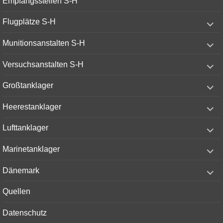
Empfangsstellen S-H
menu
expand
Flugplätze S-H
child
menu
expand
Munitionsanstalten S-H
child
menu
expand
Versuchsanstalten S-H
child
menu
expand
Großtanklager
child
menu
expand
Heerestanklager
child
menu
expand
Lufttanklager
child
menu
expand
Marinetanklager
child
menu
expand
Dänemark
child
menu
Quellen
Datenschutz