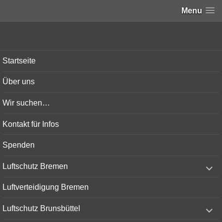
Menu
Bunker-Kiel.com
Startseite
Über uns
Wir suchen…
Kontakt für Infos
Spenden
expand
Luftschutz Bremen
child
menu
Luftverteidigung Bremen
expand
Luftschutz Brunsbüttel
child
menu