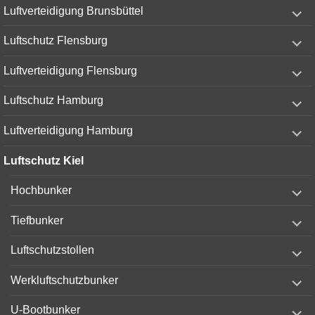
expand
Luftverteidigung Brunsbüttel
child
menu
expand
Luftschutz Flensburg
child
menu
expand
Luftverteidigung Flensburg
child
menu
expand
Luftschutz Hamburg
child
menu
expand
Luftverteidigung Hamburg
child
menu
Luftschutz Kiel
expand
Hochbunker
child
menu
expand
Tiefbunker
child
menu
expand
Luftschutzstollen
child
menu
expand
Werkluftschutzbunker
child
menu
expand
U-Bootbunker