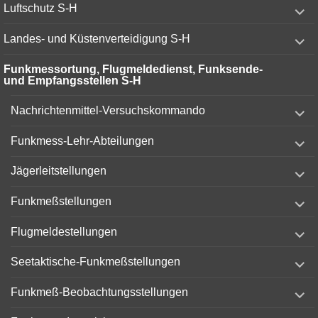
expand
Luftschutz S-H
child
menu
expand
Landes- und Küstenverteidigung S-H
child
menu
Funkmessortung, Flugmeldedienst, Funksende-
und Empfangsstellen S-H
expand
Nachrichtenmittel-Versuchskommando
child
menu
expand
Funkmess-Lehr-Abteilungen
child
menu
expand
Jägerleitstellungen
child
menu
expand
Funkmeßstellungen
child
menu
expand
Flugmeldestellungen
child
menu
expand
Seetaktische-Funkmeßstellungen
child
menu
expand
Funkmeß-Beobachtungsstellungen
child
menu
expand