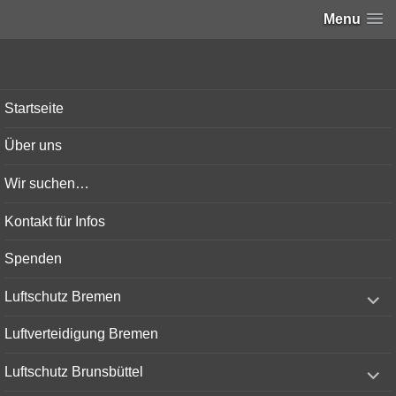
Menu
Bunker-Kiel.com
Startseite
Über uns
Wir suchen…
Kontakt für Infos
Spenden
expand
Luftschutz Bremen
child
menu
Luftverteidigung Bremen
expand
Luftschutz Brunsbüttel
child
menu