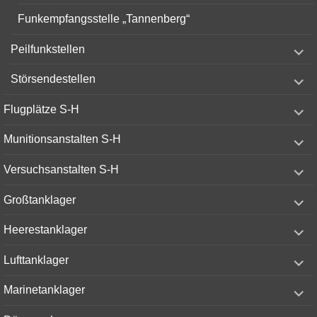
Funkempfangsstelle „Tannenberg“
expand
Peilfunkstellen
child
menu
expand
Störsendestellen
child
menu
expand
Flugplätze S-H
child
menu
expand
Munitionsanstalten S-H
child
menu
expand
Versuchsanstalten S-H
child
menu
expand
Großtanklager
child
menu
expand
Heerestanklager
child
menu
expand
Lufttanklager
child
menu
expand
Marinetanklager
child
menu
expand