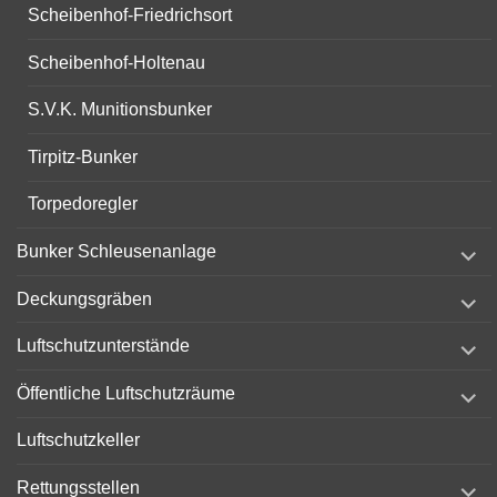
Scheibenhof-Friedrichsort
Scheibenhof-Holtenau
S.V.K. Munitionsbunker
Tirpitz-Bunker
Torpedoregler
expand
Bunker Schleusenanlage
child
menu
expand
Deckungsgräben
child
menu
expand
Luftschutzunterstände
child
menu
expand
Öffentliche Luftschutzräume
child
menu
Luftschutzkeller
expand
Rettungsstellen
child