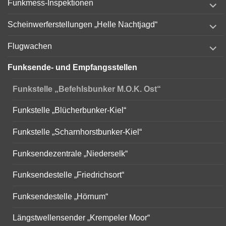
Funkmess-Inspektionen
child
menu
expand
Scheinwerferstellungen „Helle Nachtjagd“
child
menu
expand
Flugwachen
child
menu
Funksende- und Empfangsstellen
Funkstelle „Befehlsbunker M.O.K. Ost“
Funkstelle „Blücherbunker-Kiel“
Funkstelle „Scharnhorstbunker-Kiel“
Funksendezentrale „Niederselk“
Funksendestelle „Friedrichsort“
Funksendestelle „Hörnum“
Längstwellensender „Krempeler Moor“