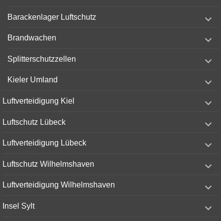
menu
expand
Barackenlager Luftschutz
child
menu
expand
Brandwachen
child
menu
expand
Splitterschutzzellen
child
menu
expand
Kieler Umland
child
menu
expand
Luftverteidigung Kiel
child
menu
expand
Luftschutz Lübeck
child
menu
expand
Luftverteidigung Lübeck
child
menu
expand
Luftschutz Wilhelmshaven
child
menu
expand
Luftverteidigung Wilhelmshaven
child
menu
expand
Insel Sylt
child
menu