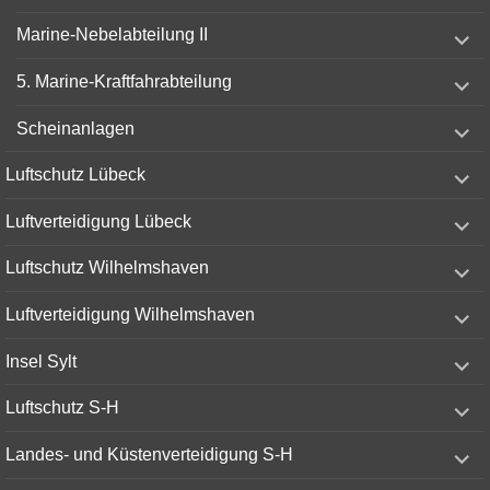
menu
expand
Marine-Nebelabteilung II
child
menu
expand
5. Marine-Kraftfahrabteilung
child
menu
expand
Scheinanlagen
child
menu
expand
Luftschutz Lübeck
child
menu
expand
Luftverteidigung Lübeck
child
menu
expand
Luftschutz Wilhelmshaven
child
menu
expand
Luftverteidigung Wilhelmshaven
child
menu
expand
Insel Sylt
child
menu
expand
Luftschutz S-H
child
menu
expand
Landes- und Küstenverteidigung S-H
child
menu