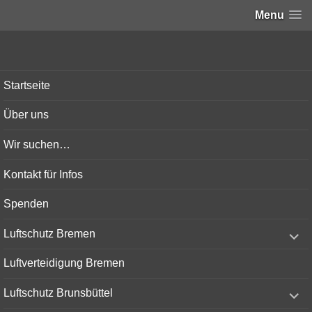
Menu
Bunker-Kiel.com
Startseite
Über uns
Wir suchen…
Kontakt für Infos
Spenden
expand
Luftschutz Bremen
child
menu
Luftverteidigung Bremen
expand
Luftschutz Brunsbüttel
child
menu