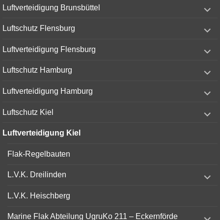
expand
Luftverteidigung Brunsbüttel
child
menu
expand
Luftschutz Flensburg
child
menu
expand
Luftverteidigung Flensburg
child
menu
expand
Luftschutz Hamburg
child
menu
expand
Luftverteidigung Hamburg
child
menu
expand
Luftschutz Kiel
child
menu
Luftverteidigung Kiel
Flak-Regelbauten
expand
L.V.K. Dreilinden
child
menu
L.V.K. Heischberg
expand
Marine Flak Abteilung UgruKo 211 – Eckernförde