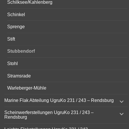
Schilksee/Kahlenberg
Schinkel
Sprenge
Stift
Stubbendorf
Stohl
Stramsrade
Warleberger-Mühle
expand
Marine Flak Abteilung UgruKo 231 / 243 – Rendsburg
child
menu
expand
Scheinwerferstellungen UgruKo 231 / 243 –
child
Rendsburg
menu
expand