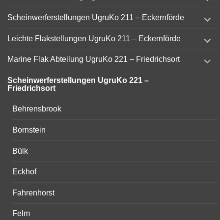
child
menu
expand
Scheinwerferstellungen UgruKo 211 – Eckernförde
child
menu
expand
Leichte Flakstellungen UgruKo 211 – Eckernförde
child
menu
expand
Marine Flak Abteilung UgruKo 221 – Friedrichsort
child
menu
Scheinwerferstellungen UgruKo 221 –
Friedrichsort
Behrensbrook
Bornstein
Bülk
Eckhof
Fahrenhorst
Felm