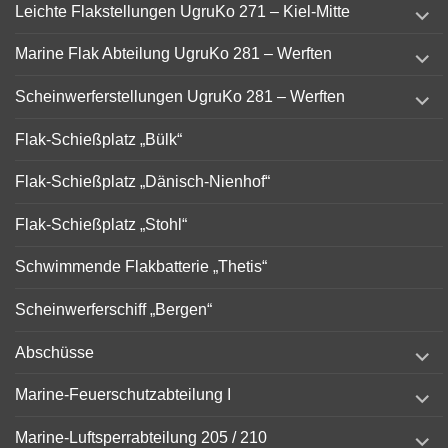
expand
Leichte Flakstellungen UgruKo 271 – Kiel-Mitte
child
menu
expand
Marine Flak Abteilung UgruKo 281 – Werften
child
menu
expand
Scheinwerferstellungen UgruKo 281 – Werften
child
menu
Flak-Schießplatz „Bülk“
Flak-Schießplatz „Dänisch-Nienhof“
Flak-Schießplatz „Stohl“
Schwimmende Flakbatterie „Thetis“
Scheinwerferschiff „Bergen“
expand
Abschüsse
child
menu
expand
Marine-Feuerschutzabteilung I
child
menu
expand
Marine-Luftsperrabteilung 205 / 210
child