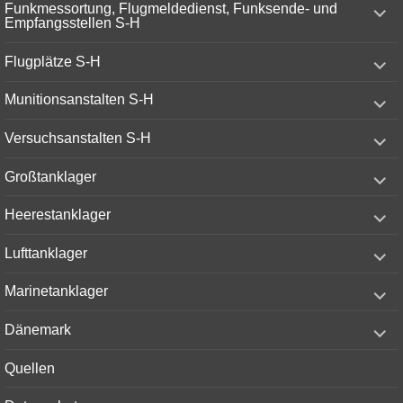
expand
Funkmessortung, Flugmeldedienst, Funksende- und
child
Empfangsstellen S-H
menu
expand
Flugplätze S-H
child
menu
expand
Munitionsanstalten S-H
child
menu
expand
Versuchsanstalten S-H
child
menu
expand
Großtanklager
child
menu
expand
Heerestanklager
child
menu
expand
Lufttanklager
child
menu
expand
Marinetanklager
child
menu
expand
Dänemark
child
menu
Quellen