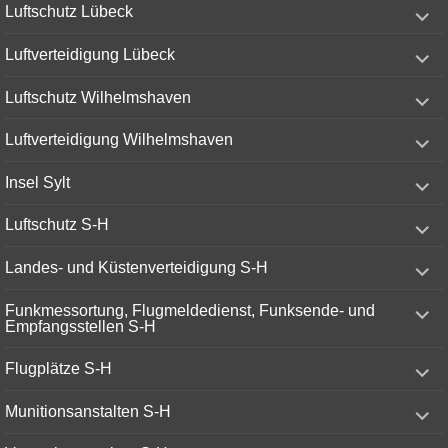
expand
Luftschutz Lübeck
child
menu
expand
Luftverteidigung Lübeck
child
menu
expand
Luftschutz Wilhelmshaven
child
menu
expand
Luftverteidigung Wilhelmshaven
child
menu
expand
Insel Sylt
child
menu
expand
Luftschutz S-H
child
menu
expand
Landes- und Küstenverteidigung S-H
child
menu
expand
Funkmessortung, Flugmeldedienst, Funksende- und
child
Empfangsstellen S-H
menu
expand
Flugplätze S-H
child
menu
expand
Munitionsanstalten S-H
child
menu
expand