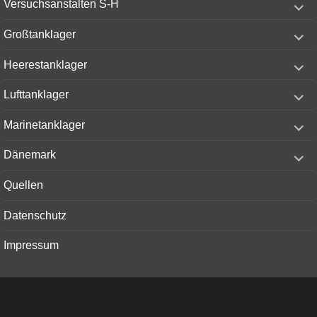
Versuchsanstalten S-H
child
menu
expand
Großtanklager
child
menu
expand
Heerestanklager
child
menu
expand
Lufttanklager
child
menu
expand
Marinetanklager
child
menu
expand
Dänemark
child
menu
Quellen
Datenschutz
Impressum