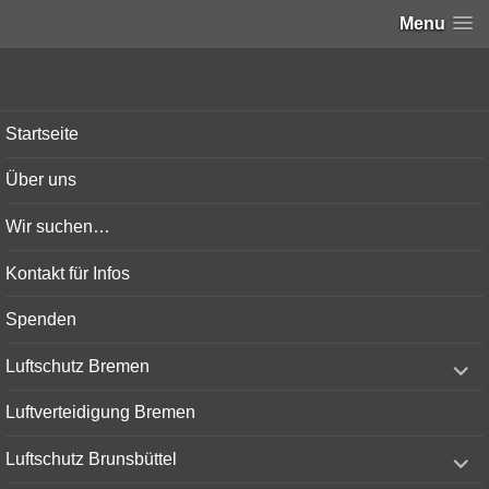
Menu
Bunker-Kiel.com
Startseite
Über uns
Wir suchen…
Kontakt für Infos
Spenden
expand
Luftschutz Bremen
child
menu
Luftverteidigung Bremen
expand
Luftschutz Brunsbüttel
child
menu