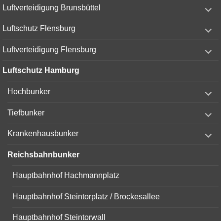
expand
Luftverteidigung Brunsbüttel
child
menu
expand
Luftschutz Flensburg
child
menu
expand
Luftverteidigung Flensburg
child
menu
Luftschutz Hamburg
expand
Hochbunker
child
menu
expand
Tiefbunker
child
menu
expand
Krankenhausbunker
child
menu
Reichsbahnbunker
Hauptbahnhof Hachmannplatz
Hauptbahnhof Steintorplatz / Brockesallee
Hauptbahnhof Steintorwall