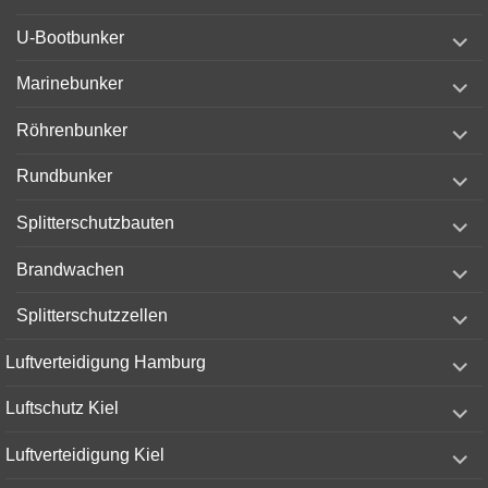
menu
expand
U-Bootbunker
child
menu
expand
Marinebunker
child
menu
expand
Röhrenbunker
child
menu
expand
Rundbunker
child
menu
expand
Splitterschutzbauten
child
menu
expand
Brandwachen
child
menu
expand
Splitterschutzzellen
child
menu
expand
Luftverteidigung Hamburg
child
menu
expand
Luftschutz Kiel
child
menu
expand
Luftverteidigung Kiel
child
menu