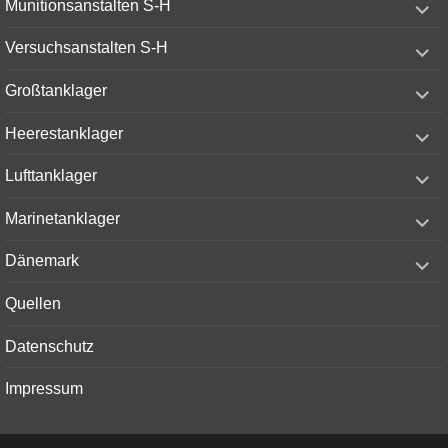
Munitionsanstalten S-H
child
menu
expand
Versuchsanstalten S-H
child
menu
expand
Großtanklager
child
menu
expand
Heerestanklager
child
menu
expand
Lufttanklager
child
menu
expand
Marinetanklager
child
menu
expand
Dänemark
child
menu
Quellen
Datenschutz
Impressum