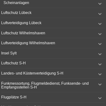
expand
Scheinanlagen
child
menu
expand
Luftschutz Lübeck
child
menu
expand
Luftverteidigung Lübeck
child
menu
expand
Luftschutz Wilhelmshaven
child
menu
expand
Luftverteidigung Wilhelmshaven
child
menu
expand
Insel Sylt
child
menu
expand
Luftschutz S-H
child
menu
expand
Landes- und Küstenverteidigung S-H
child
menu
expand
Funkmessortung, Flugmeldedienst, Funksende- und
child
Empfangsstellen S-H
menu
expand
Flugplätze S-H
child
menu
expand