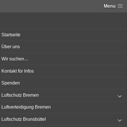
Menu
Bunker-Kiel.com
Startseite
Über uns
Wir suchen…
Kontakt für Infos
Spenden
expand
Luftschutz Bremen
child
menu
Luftverteidigung Bremen
expand
Luftschutz Brunsbüttel
child
menu