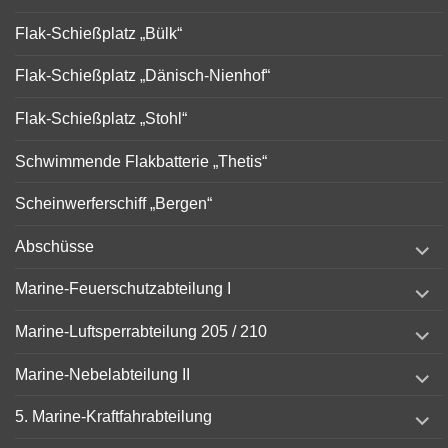
menu
Flak-Schießplatz „Bülk“
Flak-Schießplatz „Dänisch-Nienhof“
Flak-Schießplatz „Stohl“
Schwimmende Flakbatterie „Thetis“
Scheinwerferschiff „Bergen“
expand
Abschüsse
child
menu
expand
Marine-Feuerschutzabteilung I
child
menu
expand
Marine-Luftsperrabteilung 205 / 210
child
menu
expand
Marine-Nebelabteilung II
child
menu
expand
5. Marine-Kraftfahrabteilung
child
menu