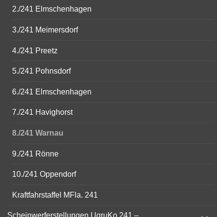
2./241 Elmschenhagen
3./241 Meimersdorf
4./241 Preetz
5./241 Pohnsdorf
6./241 Elmschenhagen
7./241 Havighorst
8./241 Warnau
9./241 Rönne
10./241 Oppendorf
Kraftfahrstaffel MFla. 241
expand
Scheinwerferstellungen UgruKo 241 –