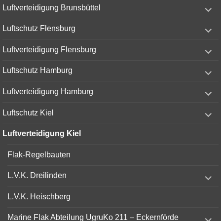
expand
Luftverteidigung Brunsbüttel
child
menu
expand
Luftschutz Flensburg
child
menu
expand
Luftverteidigung Flensburg
child
menu
expand
Luftschutz Hamburg
child
menu
expand
Luftverteidigung Hamburg
child
menu
expand
Luftschutz Kiel
child
menu
Luftverteidigung Kiel
Flak-Regelbauten
expand
L.V.K. Dreilinden
child
menu
L.V.K. Heischberg
expand
Marine Flak Abteilung UgruKo 211 – Eckernförde