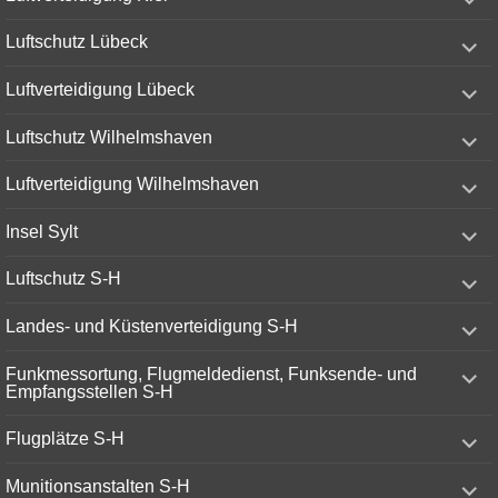
child
menu
expand
Luftschutz Lübeck
child
menu
expand
Luftverteidigung Lübeck
child
menu
expand
Luftschutz Wilhelmshaven
child
menu
expand
Luftverteidigung Wilhelmshaven
child
menu
expand
Insel Sylt
child
menu
expand
Luftschutz S-H
child
menu
expand
Landes- und Küstenverteidigung S-H
child
menu
expand
Funkmessortung, Flugmeldedienst, Funksende- und
child
Empfangsstellen S-H
menu
expand
Flugplätze S-H
child
menu
expand
Munitionsanstalten S-H
child