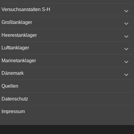
menu
expand
Versuchsanstalten S-H
child
menu
expand
Großtanklager
child
menu
expand
Heerestanklager
child
menu
expand
Lufttanklager
child
menu
expand
Marinetanklager
child
menu
expand
Dänemark
child
menu
Quellen
Datenschutz
Impressum