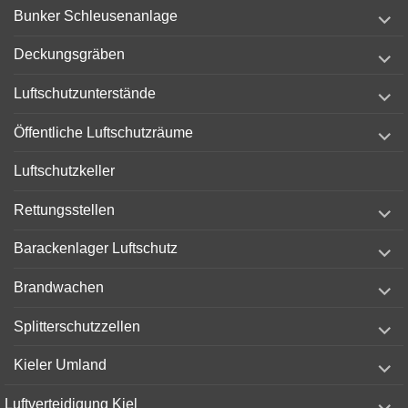
expand
Bunker Schleusenanlage
child
menu
expand
Deckungsgräben
child
menu
expand
Luftschutzunterstände
child
menu
expand
Öffentliche Luftschutzräume
child
menu
Luftschutzkeller
expand
Rettungsstellen
child
menu
expand
Barackenlager Luftschutz
child
menu
expand
Brandwachen
child
menu
expand
Splitterschutzzellen
child
menu
expand
Kieler Umland
child
menu
expand
Luftverteidigung Kiel