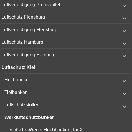
expand
Luftverteidigung Brunsbüttel
child
menu
expand
Luftschutz Flensburg
child
menu
expand
Luftverteidigung Flensburg
child
menu
expand
Luftschutz Hamburg
child
menu
expand
Luftverteidigung Hamburg
child
menu
Luftschutz Kiel
expand
Hochbunker
child
menu
expand
Tiefbunker
child
menu
expand
Luftschutzstollen
child
menu
Werkluftschutzbunker
Deutsche-Werke Hochbunker „Tor X“