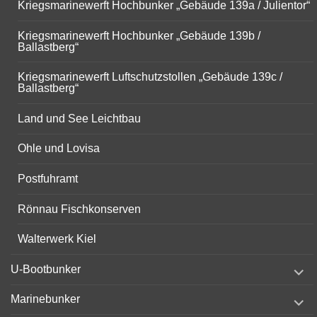
Kriegsmarinewerft Hochbunker „Gebäude 139a / Julientor“
Kriegsmarinewerft Hochbunker „Gebäude 139b /
Ballastberg“
Kriegsmarinewerft Luftschutzstollen „Gebäude 139c /
Ballastberg“
Land und See Leichtbau
Ohle und Lovisa
Postfuhramt
Rönnau Fischkonserven
Walterwerk Kiel
expand
U-Bootbunker
child
menu
expand
Marinebunker
child
menu