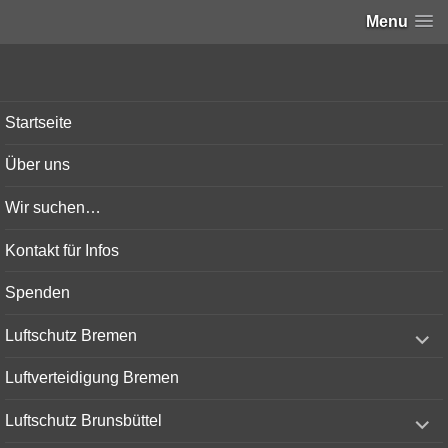
Menu
Bunker-Kiel.com
Startseite
Über uns
Wir suchen…
Kontakt für Infos
Spenden
expand
Luftschutz Bremen
child
menu
Luftverteidigung Bremen
expand
Luftschutz Brunsbüttel
child
menu