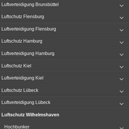
expand
Luftverteidigung Brunsbüttel
child
menu
expand
Luftschutz Flensburg
child
menu
expand
Luftverteidigung Flensburg
child
menu
expand
Luftschutz Hamburg
child
menu
expand
Luftverteidigung Hamburg
child
menu
expand
Luftschutz Kiel
child
menu
expand
Luftverteidigung Kiel
child
menu
expand
Luftschutz Lübeck
child
menu
expand
Luftverteidigung Lübeck
child
menu
Luftschutz Wilhelmshaven
expand
Hochbunker