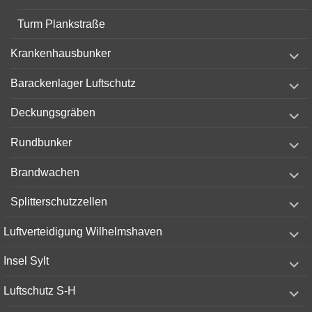
Turm Plankstraße
expand
Krankenhausbunker
child
menu
expand
Barackenlager Luftschutz
child
menu
expand
Deckungsgräben
child
menu
expand
Rundbunker
child
menu
expand
Brandwachen
child
menu
expand
Splitterschutzzellen
child
menu
expand
Luftverteidigung Wilhelmshaven
child
menu
expand
Insel Sylt
child
menu
expand
Luftschutz S-H
child
menu