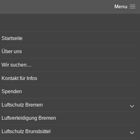
Menu
Bunker-Kiel.com
Startseite
Über uns
Wir suchen…
Kontakt für Infos
Spenden
expand
Luftschutz Bremen
child
menu
Luftverteidigung Bremen
expand
Luftschutz Brunsbüttel
child
menu