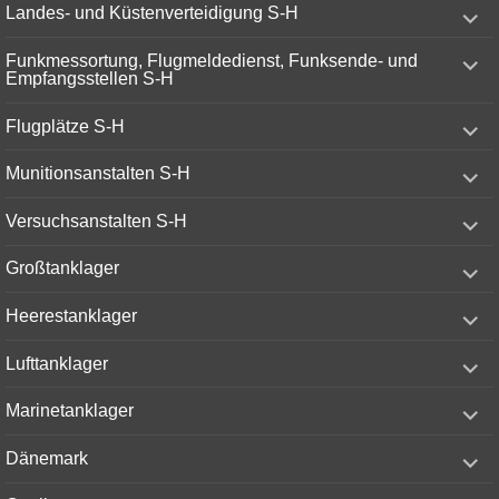
expand
Landes- und Küstenverteidigung S-H
child
menu
expand
Funkmessortung, Flugmeldedienst, Funksende- und
child
Empfangsstellen S-H
menu
expand
Flugplätze S-H
child
menu
expand
Munitionsanstalten S-H
child
menu
expand
Versuchsanstalten S-H
child
menu
expand
Großtanklager
child
menu
expand
Heerestanklager
child
menu
expand
Lufttanklager
child
menu
expand
Marinetanklager
child
menu
expand
Dänemark
child
menu