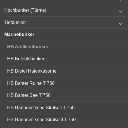
child
menu
expand
Hochbunker (Türme)
child
menu
expand
Tiefbunker
child
menu
Marinebunker
HB Artilleriebunker
HB Befehlsbunker
HB Dietel Hafenkaserne
HB Banter Ruine T 750
HB Banter See T 750
HB Hannoversche Straße I T 750
HB Hannoversche Straße II T 750