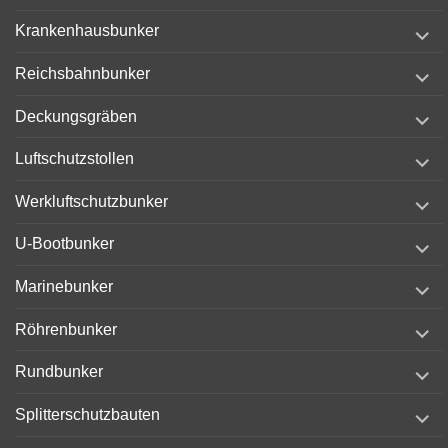
menu
expand
Krankenhausbunker
child
menu
expand
Reichsbahnbunker
child
menu
expand
Deckungsgräben
child
menu
expand
Luftschutzstollen
child
menu
expand
Werkluftschutzbunker
child
menu
expand
U-Bootbunker
child
menu
expand
Marinebunker
child
menu
expand
Röhrenbunker
child
menu
expand
Rundbunker
child
menu
expand
Splitterschutzbauten
child
menu
expand