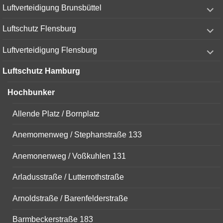
expand
Luftverteidigung Brunsbüttel
child
menu
expand
Luftschutz Flensburg
child
menu
expand
Luftverteidigung Flensburg
child
menu
Luftschutz Hamburg
Hochbunker
Allende Platz / Bornplatz
Anemomenweg / Stephanstraße 133
Anemonenweg / Voßkuhlen 131
Arladusstraße / Lutterrothstraße
Arnoldstraße / Barenfelderstraße
Barmbeckerstraße 183