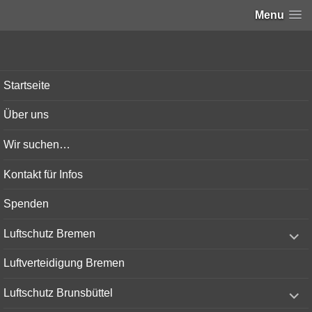
Menu
Bunker-Kiel.com
Startseite
Über uns
Wir suchen…
Kontakt für Infos
Spenden
expand
Luftschutz Bremen
child
menu
Luftverteidigung Bremen
expand
Luftschutz Brunsbüttel
child
menu