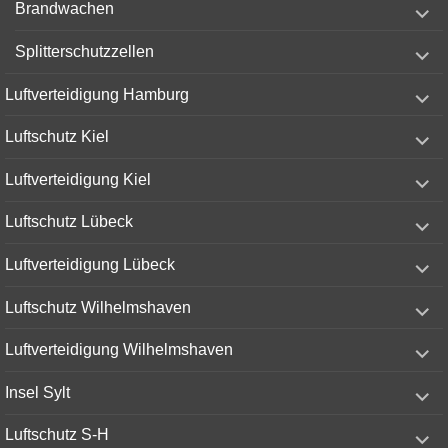
Brandwachen
child
menu
expand
Splitterschutzzellen
child
menu
expand
Luftverteidigung Hamburg
child
menu
expand
Luftschutz Kiel
child
menu
expand
Luftverteidigung Kiel
child
menu
expand
Luftschutz Lübeck
child
menu
expand
Luftverteidigung Lübeck
child
menu
expand
Luftschutz Wilhelmshaven
child
menu
expand
Luftverteidigung Wilhelmshaven
child
menu
expand
Insel Sylt
child
menu
expand
Luftschutz S-H
child