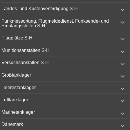
menu
expand
Landes- und Küstenverteidigung S-H
child
menu
expand
Funkmessortung, Flugmeldedienst, Funksende- und
child
Empfangsstellen S-H
menu
expand
Flugplätze S-H
child
menu
expand
Munitionsanstalten S-H
child
menu
expand
Versuchsanstalten S-H
child
menu
expand
Großtanklager
child
menu
expand
Heerestanklager
child
menu
expand
Lufttanklager
child
menu
expand
Marinetanklager
child
menu
expand
Dänemark
child