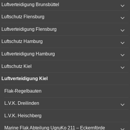
expand
Luftverteidigung Brunsbüttel
child
menu
expand
Luftschutz Flensburg
child
menu
expand
Luftverteidigung Flensburg
child
menu
expand
Luftschutz Hamburg
child
menu
expand
Luftverteidigung Hamburg
child
menu
expand
Luftschutz Kiel
child
menu
Luftverteidigung Kiel
Flak-Regelbauten
expand
L.V.K. Dreilinden
child
menu
L.V.K. Heischberg
expand
Marine Flak Abteilung UgruKo 211 – Eckernförde