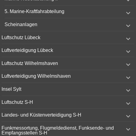
child
menu
expand
5. Marine-Kraftfahrabteilung
child
menu
expand
Scheinanlagen
child
menu
expand
Luftschutz Lübeck
child
menu
expand
Luftverteidigung Lübeck
child
menu
expand
Luftschutz Wilhelmshaven
child
menu
expand
Luftverteidigung Wilhelmshaven
child
menu
expand
Insel Sylt
child
menu
expand
Luftschutz S-H
child
menu
expand
Landes- und Küstenverteidigung S-H
child
menu
expand
Funkmessortung, Flugmeldedienst, Funksende- und
child
Empfangsstellen S-H
menu