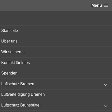
Menu
Bunker-Kiel.com
Startseite
Über uns
Wir suchen…
Kontakt für Infos
Spenden
expand
Luftschutz Bremen
child
menu
Luftverteidigung Bremen
expand
Luftschutz Brunsbüttel
child
menu