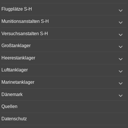
expand
Flugplätze S-H
child
menu
expand
Munitionsanstalten S-H
child
menu
expand
Versuchsanstalten S-H
child
menu
expand
Großtanklager
child
menu
expand
Heerestanklager
child
menu
expand
Lufttanklager
child
menu
expand
Marinetanklager
child
menu
expand
Dänemark
child
menu
Quellen
Datenschutz