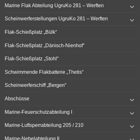
expand
Marine Flak Abteilung UgruKo 281 – Werften
child
menu
expand
Scheinwerferstellungen UgruKo 281 – Werften
child
menu
Flak-Schießplatz „Bülk“
Flak-Schießplatz „Dänisch-Nienhof“
Flak-Schießplatz „Stohl“
Schwimmende Flakbatterie „Thetis“
Scheinwerferschiff „Bergen“
expand
Abschüsse
child
menu
expand
Marine-Feuerschutzabteilung I
child
menu
expand
Marine-Luftsperrabteilung 205 / 210
child
menu
expand
Marine-Nebelabteilung II