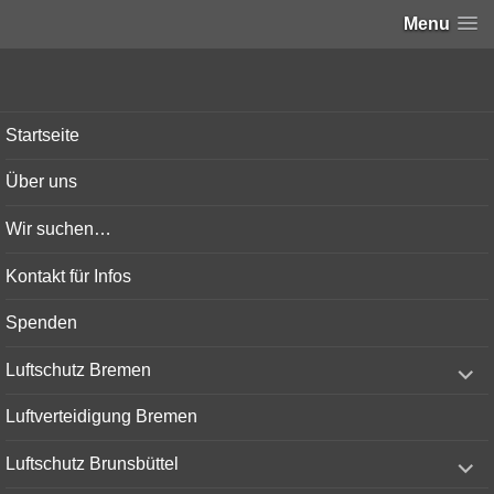
Menu
Bunker-Kiel.com
Startseite
Über uns
Wir suchen…
Kontakt für Infos
Spenden
expand
Luftschutz Bremen
child
menu
Luftverteidigung Bremen
expand
Luftschutz Brunsbüttel
child
menu