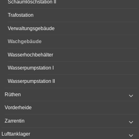
Schaumlöschstation II
Trafostation
Verwaltungsgebäude
Wachgebäude
Wasserhochbehälter
Wasserpumpstation I
Wasserpumpstation II
expand
Rüthen
child
menu
Vorderheide
expand
Zarrentin
child
menu
expand
Lufttanklager
child