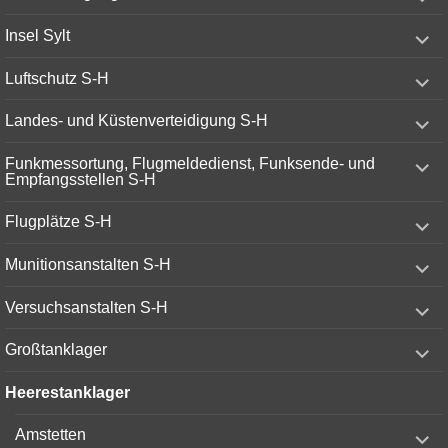
child
menu
expand
Insel Sylt
child
menu
expand
Luftschutz S-H
child
menu
expand
Landes- und Küstenverteidigung S-H
child
menu
expand
Funkmessortung, Flugmeldedienst, Funksende- und
child
Empfangsstellen S-H
menu
expand
Flugplätze S-H
child
menu
expand
Munitionsanstalten S-H
child
menu
expand
Versuchsanstalten S-H
child
menu
expand
Großtanklager
child
menu
Heerestanklager
expand
Amstetten
child