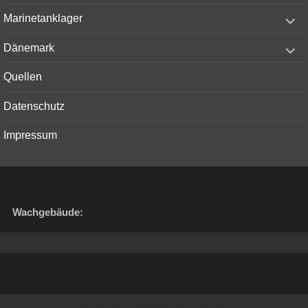
menu
expand
Marinetanklager
child
menu
expand
Dänemark
child
menu
Quellen
Datenschutz
Impressum
Wachgebäude: