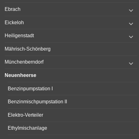
menu
expand
Ebrach
child
menu
expand
Eickeloh
child
menu
expand
Heiligenstadt
child
menu
Mährisch-Schönberg
expand
Münchenberndorf
child
menu
Neuenheerse
Benzinpumpstation I
Benzinmischpumpstation II
Elektro-Verteiler
Ethylmischanlage