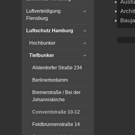
Ausfü
child
expand
menu
Archi
Luftverteidigung
child
Flensburg
Bauja
menu
expand
Luftschutz Hamburg
child
expand
menu
Hochbunker
child
expand
menu
Tiefbunker
child
menu
Alsterdorfer Straße 234
Berlinertordamm
Bremerstraße / Bei der
Johanniskirche
Conventstraße 10-12
Feldbrunnenstraße 14