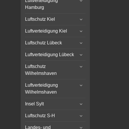
Luftverteidigung
child
Hamburg
menu
expand
Luftschutz Kiel
child
expand
menu
Luftverteidigung Kiel
child
expand
menu
Luftschutz Lübeck
child
expand
menu
Luftverteidigung Lübeck
child
expand
menu
Luftschutz
child
Wilhelmshaven
menu
expand
Luftverteidigung
child
Wilhelmshaven
menu
expand
Insel Sylt
child
expand
menu
Luftschutz S-H
child
expand
menu
Landes- und