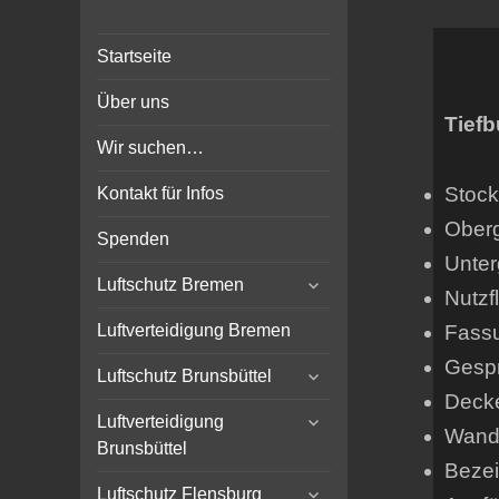
Bunker-Kiel.com
Bunker Kiel Flak Bremen
Startseite
Wilhelmshaven Flensburg
Rendsburg Luftschutz Stollen
Über uns
Scheinwerfer
Tiefb
Wir suchen…
Stock
Kontakt für Infos
Ober
Spenden
Unter
expand
Luftschutz Bremen
Nutzf
child
menu
Fassu
Luftverteidigung Bremen
Gespr
expand
Luftschutz Brunsbüttel
child
Deck
expand
menu
Luftverteidigung
Wands
child
Brunsbüttel
menu
Bezei
expand
Luftschutz Flensburg