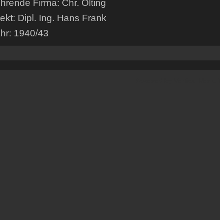
hrende Firma: Chr. Ölting
tekt: Dipl. Ing. Hans Frank
hr: 1940/43
Powered by
Vertical Menu