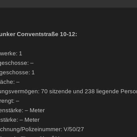
unker Conventstraße 10-12:
werke: 1
geschosse: –
geschosse: 1
läche: –
ngsvermögen: 70 sitzende und 238 liegende Pers
engt: –
enstärke: – Meter
tärke: – Meter
chnung/Polizeinummer: V/50/27