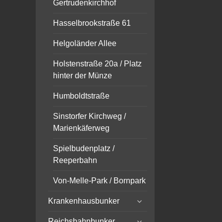
Gertrudenkirchhof
Hasselbrookstraße 61
Helgoländer Allee
Holstenstraße 20a / Platz
hinter der Münze
Humboldtstraße
Sinstorfer Kirchweg /
Marienkäferweg
Spielbudenplatz /
Reeperbahn
Von-Melle-Park / Bornpark
expand
Krankenhausbunker
child
expand
menu
Reichsbahnbunker