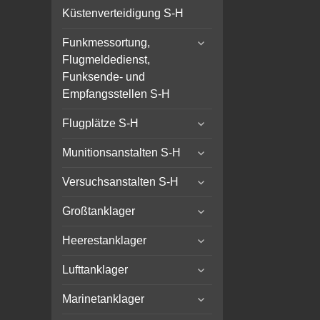
child
Küstenverteidigung S-H
menu
expand
Funkmessortung,
child
Flugmeldedienst,
menu
Funksende- und
Empfangsstellen S-H
expand
Flugplätze S-H
child
expand
menu
Munitionsanstalten S-H
child
expand
menu
Versuchsanstalten S-H
child
expand
menu
Großtanklager
child
expand
menu
Heerestanklager
child
expand
menu
Lufttanklager
child
expand
menu
Marinetanklager
child