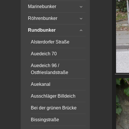
expand
menu
Marinebunker
child
expand
menu
Röhrenbunker
child
expand
menu
Rundbunker
child
menu
Alsterdorfer Straße
Auedeich 70
Auedeich 96 /
Ostfrieslandstraße
Auekanal
Ausschläger Billdeich
Bei der grünen Brücke
Bissingstraße