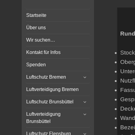
Bunker-Kiel.com
Bunker Kiel Flak Bremen
Startseite
Wilhelmshaven Flensburg
Rendsburg Luftschutz Stollen
Über uns
Scheinwerfer
Rund
Wir suchen…
Stock
Kontakt für Infos
Ober
Spenden
Unter
expand
Luftschutz Bremen
Nutzf
child
menu
Fass
Luftverteidigung Bremen
Gespr
expand
Luftschutz Brunsbüttel
child
Deck
expand
menu
Luftverteidigung
Wands
child
Brunsbüttel
menu
Bezei
expand
Luftschutz Flensburg