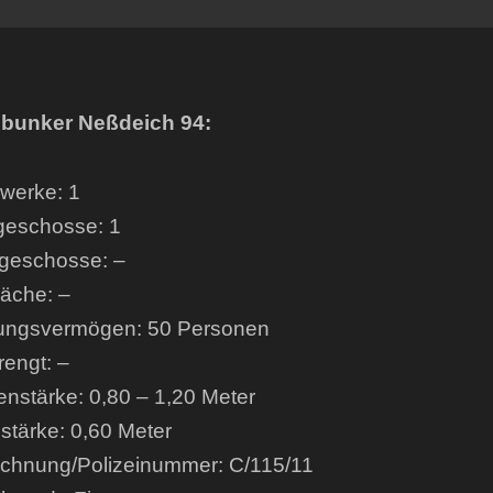
bunker Neßdeich 94:
werke: 1
geschosse: 1
geschosse: –
läche: –
ungsvermögen: 50 Personen
engt: –
enstärke: 0,80 – 1,20 Meter
tärke: 0,60 Meter
chnung/Polizeinummer: C/115/11