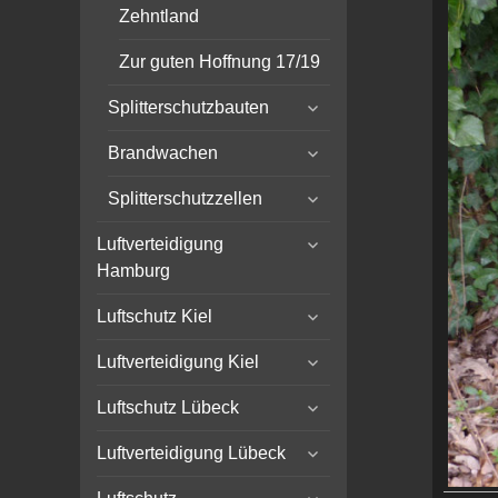
Zehntland
Zur guten Hoffnung 17/19
expand
Splitterschutzbauten
child
expand
menu
Brandwachen
child
expand
menu
Splitterschutzzellen
child
expand
menu
Luftverteidigung
child
Hamburg
menu
expand
Luftschutz Kiel
child
expand
menu
Luftverteidigung Kiel
child
expand
menu
Luftschutz Lübeck
child
expand
menu
Luftverteidigung Lübeck
child
expand
menu