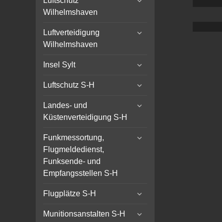
Luftschutz
child
Wilhelmshaven
menu
expand
Luftverteidigung
child
Wilhelmshaven
menu
expand
Insel Sylt
child
expand
menu
Luftschutz S-H
child
expand
menu
Landes- und
child
Küstenverteidigung S-H
menu
expand
Funkmessortung,
child
Flugmeldedienst,
menu
Funksende- und
Empfangsstellen S-H
expand
Flugplätze S-H
child
expand
menu
Munitionsanstalten S-H