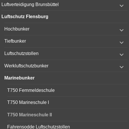
expand
Luftverteidigung Brunsbüttel
child
menu
Luftschutz Flensburg
expand
Hochbunker
child
menu
expand
Tiefbunker
child
menu
expand
Luftschutzstollen
child
menu
expand
Werkluftschutzbunker
child
menu
Marinebunker
T750 Fernmeldeschule
T750 Marineschule I
T750 Marineschule II
Fahrensodde Luftschutzstollen