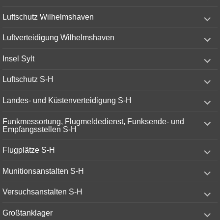
menu
expand
Luftschutz Wilhelmshaven
child
menu
expand
Luftverteidigung Wilhelmshaven
child
menu
expand
Insel Sylt
child
menu
expand
Luftschutz S-H
child
menu
expand
Landes- und Küstenverteidigung S-H
child
menu
expand
Funkmessortung, Flugmeldedienst, Funksende- und
child
Empfangsstellen S-H
menu
expand
Flugplätze S-H
child
menu
expand
Munitionsanstalten S-H
child
menu
expand
Versuchsanstalten S-H
child
menu
expand
Großtanklager
child