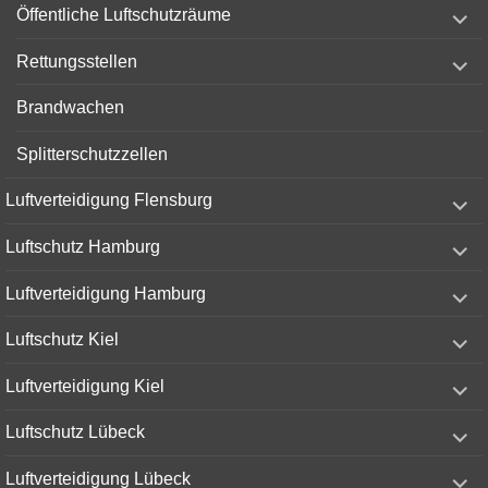
expand
Öffentliche Luftschutzräume
child
menu
expand
Rettungsstellen
child
menu
Brandwachen
Splitterschutzzellen
expand
Luftverteidigung Flensburg
child
menu
expand
Luftschutz Hamburg
child
menu
expand
Luftverteidigung Hamburg
child
menu
expand
Luftschutz Kiel
child
menu
expand
Luftverteidigung Kiel
child
menu
expand
Luftschutz Lübeck
child
menu
expand
Luftverteidigung Lübeck
child