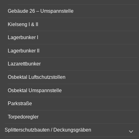
Gebäude 26 – Umspannstelle
Kielseng I & II
Lagerbunker I
Lagerbunker II
Lazarettbunker
Osbektal Luftschutzstollen
Osbektal Umspannstelle
Parkstraße
Torpedoregler
expand
Splitterschutzbauten / Deckungsgräben
child
menu