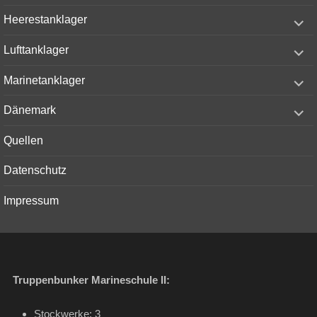
menu
expand
Heerestanklager
child
menu
expand
Lufttanklager
child
menu
expand
Marinetanklager
child
menu
expand
Dänemark
child
menu
Quellen
Datenschutz
Impressum
Truppenbunker Marineschule II:
Stockwerke: 3