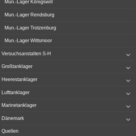
Mun.-Lager Königswill
Mun.-Lager Rendsburg
Mun.-Lager Trotzenburg
Mun.-Lager Wittsmoor
expand
Versuchsanstalten S-H
child
menu
expand
Großtanklager
child
menu
expand
Heerestanklager
child
menu
expand
Lufttanklager
child
menu
expand
Marinetanklager
child
menu
expand
Dänemark
child
menu
Quellen