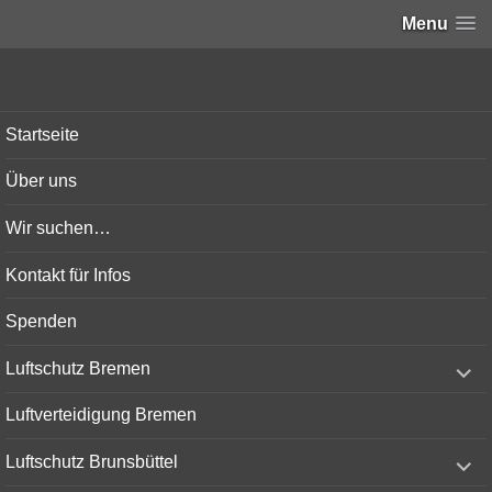
Menu
Bunker-Kiel.com
Startseite
Über uns
Wir suchen…
Kontakt für Infos
Spenden
expand
Luftschutz Bremen
child
menu
Luftverteidigung Bremen
expand
Luftschutz Brunsbüttel
child
menu