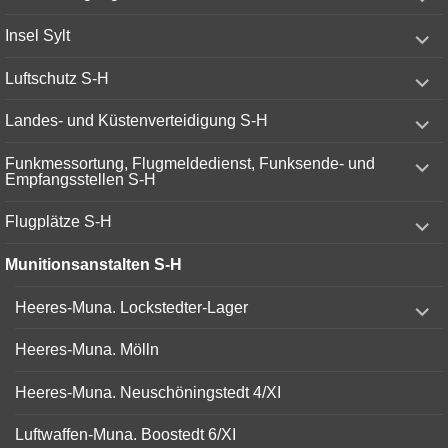
child
menu
expand
Insel Sylt
child
menu
expand
Luftschutz S-H
child
menu
expand
Landes- und Küstenverteidigung S-H
child
menu
expand
Funkmessortung, Flugmeldedienst, Funksende- und
child
Empfangsstellen S-H
menu
expand
Flugplätze S-H
child
menu
Munitionsanstalten S-H
expand
Heeres-Muna. Lockstedter-Lager
child
menu
Heeres-Muna. Mölln
Heeres-Muna. Neuschöningstedt 4/XI
Luftwaffen-Muna. Boostedt 6/XI