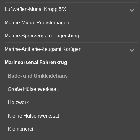
expand
Luftwaffen-Muna. Kropp 5/XI
child
menu
Marine-Muna. Probsterhagen
Marine-Sperrzeugamt Jägersberg
expand
Marine-Artillerie-Zeugamt Korügen
child
menu
Marinearsenal Fahrenkrug
Bade- und Umkleidehaus
Große Hülsenwerkstatt
Heizwerk
Kleine Hülsenwerkstatt
Klempnerei