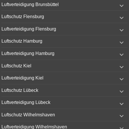
expand
Luftverteidigung Brunsbüttel
child
menu
expand
Luftschutz Flensburg
child
menu
expand
Luftverteidigung Flensburg
child
menu
expand
Luftschutz Hamburg
child
menu
expand
Luftverteidigung Hamburg
child
menu
expand
Luftschutz Kiel
child
menu
expand
Luftverteidigung Kiel
child
menu
expand
Luftschutz Lübeck
child
menu
expand
Luftverteidigung Lübeck
child
menu
expand
Luftschutz Wilhelmshaven
child
menu
expand
Luftverteidigung Wilhelmshaven