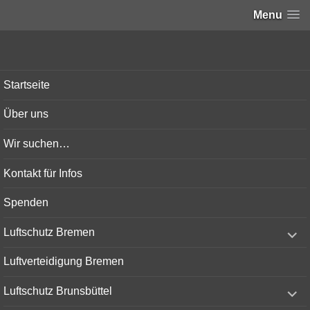
Menu
Bunker-Kiel.com
Startseite
Über uns
Wir suchen…
Kontakt für Infos
Spenden
expand
Luftschutz Bremen
child
menu
Luftverteidigung Bremen
expand
Luftschutz Brunsbüttel
child
menu