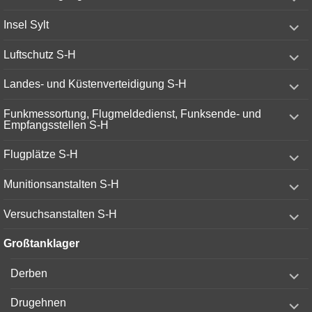
child
menu
expand
Insel Sylt
child
menu
expand
Luftschutz S-H
child
menu
expand
Landes- und Küstenverteidigung S-H
child
menu
expand
Funkmessortung, Flugmeldedienst, Funksende- und
child
Empfangsstellen S-H
menu
expand
Flugplätze S-H
child
menu
expand
Munitionsanstalten S-H
child
menu
expand
Versuchsanstalten S-H
child
menu
Großtanklager
expand
Derben
child
menu
expand
Drugehnen
child