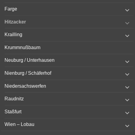
menu
expand
Farge
child
menu
expand
Hitzacker
child
menu
expand
Krailling
child
menu
Krummnußbaum
expand
Neuburg / Unterhausen
child
menu
expand
Nienburg / Schäferhof
child
menu
expand
Niedersachswerfen
child
menu
expand
Raudnitz
child
menu
expand
Staßfurt
child
menu
expand
Wien – Lobau
child
menu
expand