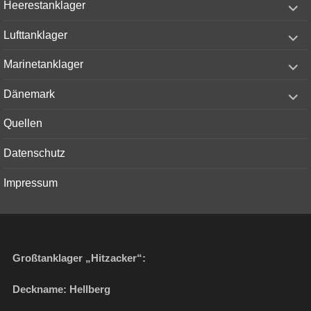
Heerestanklager
child
menu
expand
Lufttanklager
child
menu
expand
Marinetanklager
child
menu
expand
Dänemark
child
menu
Quellen
Datenschutz
Impressum
Großtanklager „Hitzacker“:
Deckname: Hellberg