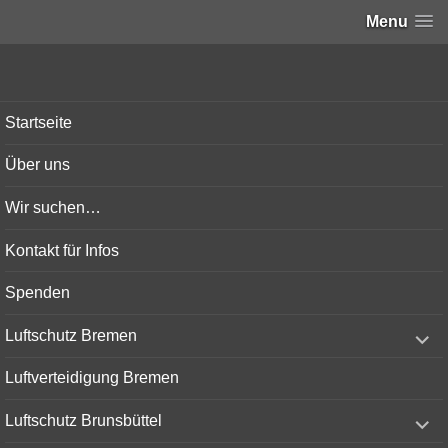
Menu
Bunker-Kiel.com
Startseite
Über uns
Wir suchen…
Kontakt für Infos
Spenden
expand
Luftschutz Bremen
child
menu
Luftverteidigung Bremen
expand
Luftschutz Brunsbüttel
child
menu