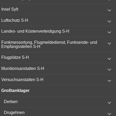
child
menu
expand
Insel Sylt
child
menu
expand
Luftschutz S-H
child
menu
expand
Landes- und Küstenverteidigung S-H
child
menu
expand
Funkmessortung, Flugmeldedienst, Funksende- und
child
Empfangsstellen S-H
menu
expand
Flugplätze S-H
child
menu
expand
Munitionsanstalten S-H
child
menu
expand
Versuchsanstalten S-H
child
menu
Großtanklager
expand
Derben
child
menu
expand
Drugehnen
child