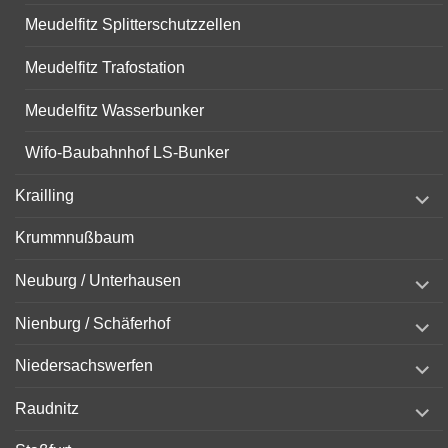
Meudelfitz Splitterschutzzellen
Meudelfitz Trafostation
Meudelfitz Wasserbunker
Wifo-Baubahnhof LS-Bunker
expand
Krailling
child
menu
Krummnußbaum
expand
Neuburg / Unterhausen
child
menu
expand
Nienburg / Schäferhof
child
menu
expand
Niedersachswerfen
child
menu
expand
Raudnitz
child
menu
expand