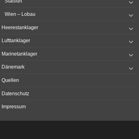
Staßfurt
child
menu
expand
Wien – Lobau
child
menu
expand
Heerestanklager
child
menu
expand
Lufttanklager
child
menu
expand
Marinetanklager
child
menu
expand
Dänemark
child
menu
Quellen
Datenschutz
Impressum