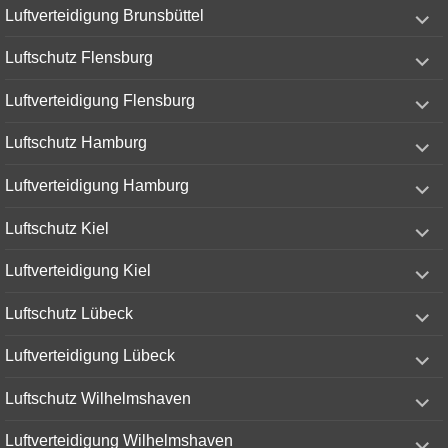
expand
Luftverteidigung Brunsbüttel
child
menu
expand
Luftschutz Flensburg
child
menu
expand
Luftverteidigung Flensburg
child
menu
expand
Luftschutz Hamburg
child
menu
expand
Luftverteidigung Hamburg
child
menu
expand
Luftschutz Kiel
child
menu
expand
Luftverteidigung Kiel
child
menu
expand
Luftschutz Lübeck
child
menu
expand
Luftverteidigung Lübeck
child
menu
expand
Luftschutz Wilhelmshaven
child
menu
expand
Luftverteidigung Wilhelmshaven