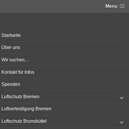
Menu
Bunker-Kiel.com
Startseite
Über uns
Wir suchen…
Kontakt für Infos
Spenden
expand
Luftschutz Bremen
child
menu
Luftverteidigung Bremen
expand
Luftschutz Brunsbüttel
child
menu