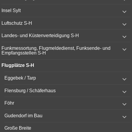
child
menu
expand
Insel Sylt
child
menu
expand
Luftschutz S-H
child
menu
expand
Landes- und Küstenverteidigung S-H
child
menu
expand
Funkmessortung, Flugmeldedienst, Funksende- und
child
Empfangsstellen S-H
menu
Flugplätze S-H
expand
Eggebek / Tarp
child
menu
expand
Flensburg / Schäferhaus
child
menu
expand
Föhr
child
menu
expand
Gudendorf im Bau
child
menu
Große Breite