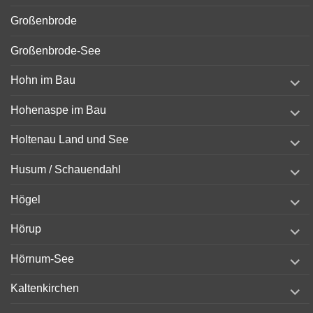
Großenbrode
Großenbrode-See
expand
Hohn im Bau
child
menu
expand
Hohenaspe im Bau
child
menu
expand
Holtenau Land und See
child
menu
expand
Husum / Schauendahl
child
menu
expand
Högel
child
menu
expand
Hörup
child
menu
expand
Hörnum-See
child
menu
expand
Kaltenkirchen
child
menu
expand