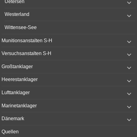
Uetersen
child
menu
expand
Westerland
child
menu
Wittensee-See
expand
Munitionsanstalten S-H
child
menu
expand
Versuchsanstalten S-H
child
menu
expand
Großtanklager
child
menu
expand
Heerestanklager
child
menu
expand
Lufttanklager
child
menu
expand
Marinetanklager
child
menu
expand
Dänemark
child
menu
Quellen