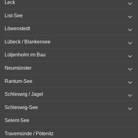
Leck
child
menu
expand
List-See
child
menu
expand
Löwenstedt
child
menu
expand
Lübeck / Blankensee
child
menu
expand
Lütjenholm im Bau
child
menu
expand
Neumünster
child
menu
expand
Rantum-See
child
menu
expand
Schleswig / Jagel
child
menu
expand
Schleswig-See
child
menu
Selent-See
Travemünde / Pötenitz