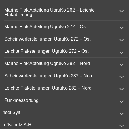
menu
expand
Marine Flak Abteilung UgruKo 262 – Leichte
child
Flakabteilung
menu
expand
Marine Flak Abteilung UgruKo 272 – Ost
child
menu
expand
Scheinwerferstellungen UgruKo 272 – Ost
child
menu
expand
Leichte Flakstellungen UgruKo 272 – Ost
child
menu
expand
Marine Flak Abteilung UgruKo 282 – Nord
child
menu
expand
Scheinwerferstellungen UgruKo 282 – Nord
child
menu
expand
Leichte Flakstellungen UgruKo 282 – Nord
child
menu
expand
Funkmessortung
child
menu
expand
Insel Sylt
child
menu
expand
Luftschutz S-H
child