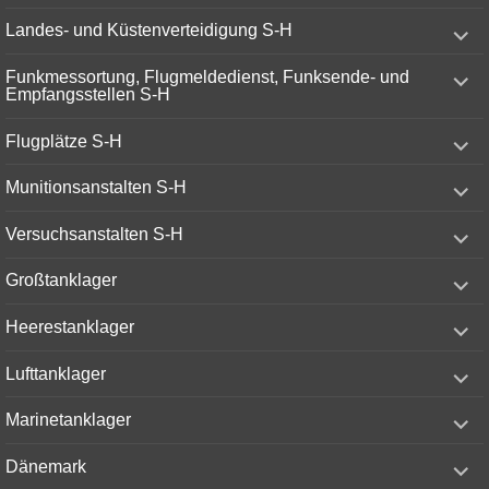
menu
expand
Landes- und Küstenverteidigung S-H
child
menu
expand
Funkmessortung, Flugmeldedienst, Funksende- und
child
Empfangsstellen S-H
menu
expand
Flugplätze S-H
child
menu
expand
Munitionsanstalten S-H
child
menu
expand
Versuchsanstalten S-H
child
menu
expand
Großtanklager
child
menu
expand
Heerestanklager
child
menu
expand
Lufttanklager
child
menu
expand
Marinetanklager
child
menu
expand
Dänemark
child