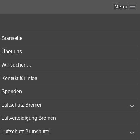
Menu
Bunker-Kiel.com
Startseite
Über uns
Wir suchen…
Kontakt für Infos
Spenden
expand
Luftschutz Bremen
child
menu
Luftverteidigung Bremen
expand
Luftschutz Brunsbüttel
child
menu