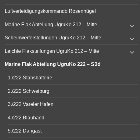
Luftverteidigungskommando Rosenhügel
expand
Marine Flak Abteilung UgruKo 212 – Mitte
child
menu
expand
Scheinwerferstellungen UgruKo 212 – Mitte
child
menu
expand
Leichte Flakstellungen UgruKo 212 – Mitte
child
menu
Marine Flak Abteilung UgruKo 222 – Süd
1./222 Stabsbatterie
2./222 Schweiburg
3./222 Vareler Hafen
4./222 Blauhand
5./222 Dangast