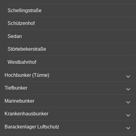
Schellingstraße
Schützenhof
Sedan
Störtebekerstraße
Westbahnhof
expand
Hochbunker (Türme)
child
menu
expand
Tiefbunker
child
menu
expand
Marinebunker
child
menu
expand
Krankenhausbunker
child
menu
expand
Barackenlager Luftschutz
child
menu