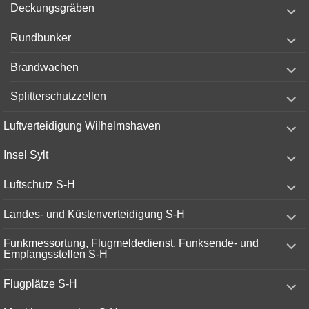
expand
Deckungsgräben
child
menu
expand
Rundbunker
child
menu
expand
Brandwachen
child
menu
expand
Splitterschutzzellen
child
menu
expand
Luftverteidigung Wilhelmshaven
child
menu
expand
Insel Sylt
child
menu
expand
Luftschutz S-H
child
menu
expand
Landes- und Küstenverteidigung S-H
child
menu
expand
Funkmessortung, Flugmeldedienst, Funksende- und
child
Empfangsstellen S-H
menu
expand
Flugplätze S-H
child
menu
expand