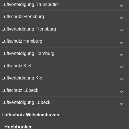
expand
Luftverteidigung Brunsbüttel
child
menu
expand
Luftschutz Flensburg
child
menu
expand
Luftverteidigung Flensburg
child
menu
expand
Luftschutz Hamburg
child
menu
expand
Luftverteidigung Hamburg
child
menu
expand
Luftschutz Kiel
child
menu
expand
Luftverteidigung Kiel
child
menu
expand
Luftschutz Lübeck
child
menu
expand
Luftverteidigung Lübeck
child
menu
Luftschutz Wilhelmshaven
Hochbunker