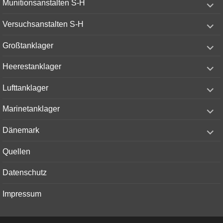
Munitionsanstalten S-H
child
menu
expand
Versuchsanstalten S-H
child
menu
expand
Großtanklager
child
menu
expand
Heerestanklager
child
menu
expand
Lufttanklager
child
menu
expand
Marinetanklager
child
menu
expand
Dänemark
child
menu
Quellen
Datenschutz
Impressum