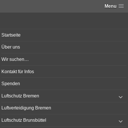
Menu
Bunker-Kiel.com
Startseite
Über uns
Wir suchen…
Kontakt für Infos
Spenden
expand
Luftschutz Bremen
child
menu
Luftverteidigung Bremen
expand
Luftschutz Brunsbüttel
child
menu