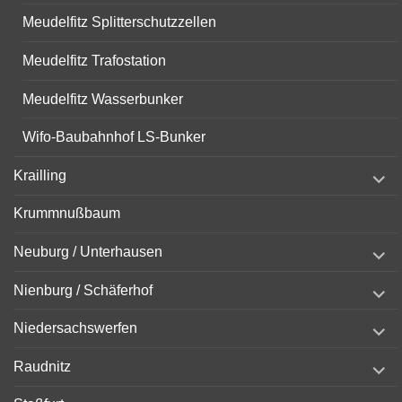
Meudelfitz Splitterschutzzellen
Meudelfitz Trafostation
Meudelfitz Wasserbunker
Wifo-Baubahnhof LS-Bunker
expand
Krailling
child
menu
Krummnußbaum
expand
Neuburg / Unterhausen
child
menu
expand
Nienburg / Schäferhof
child
menu
expand
Niedersachswerfen
child
menu
expand
Raudnitz
child
menu
expand