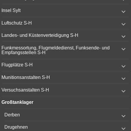
child
menu
expand
Insel Sylt
child
menu
expand
Luftschutz S-H
child
menu
expand
Landes- und Küstenverteidigung S-H
child
menu
expand
Funkmessortung, Flugmeldedienst, Funksende- und
child
Empfangsstellen S-H
menu
expand
Flugplätze S-H
child
menu
expand
Munitionsanstalten S-H
child
menu
expand
Versuchsanstalten S-H
child
menu
Großtanklager
expand
Derben
child
menu
expand
Drugehnen
child