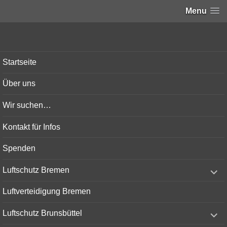
Menu
Bunker-Kiel.com
Startseite
Über uns
Wir suchen…
Kontakt für Infos
Spenden
expand
Luftschutz Bremen
child
menu
Luftverteidigung Bremen
expand
Luftschutz Brunsbüttel
child
menu