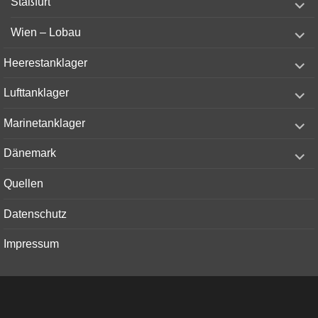
Staßfurt
child
menu
expand
Wien – Lobau
child
menu
expand
Heerestanklager
child
menu
expand
Lufttanklager
child
menu
expand
Marinetanklager
child
menu
expand
Dänemark
child
menu
Quellen
Datenschutz
Impressum