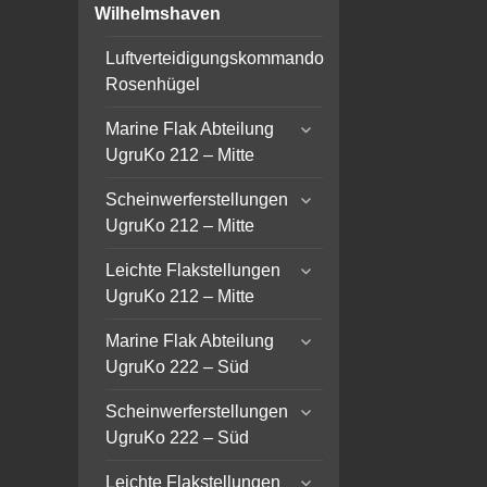
child
Wilhelmshaven
menu
Luftverteidigungskommando
Rosenhügel
expand
Marine Flak Abteilung
child
UgruKo 212 – Mitte
menu
expand
Scheinwerferstellungen
child
UgruKo 212 – Mitte
menu
expand
Leichte Flakstellungen
child
UgruKo 212 – Mitte
menu
expand
Marine Flak Abteilung
child
UgruKo 222 – Süd
menu
expand
Scheinwerferstellungen
child
UgruKo 222 – Süd
menu
expand
Leichte Flakstellungen