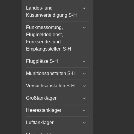
child
expand
menu
Landes- und
child
Küstenverteidigung S-H
menu
expand
Funkmessortung,
child
Flugmeldedienst,
menu
Funksende- und
Empfangsstellen S-H
expand
Flugplätze S-H
child
expand
menu
Munitionsanstalten S-H
child
expand
menu
Versuchsanstalten S-H
child
expand
menu
Großtanklager
child
expand
menu
Heerestanklager
child
expand
menu
Lufttanklager
child
expand