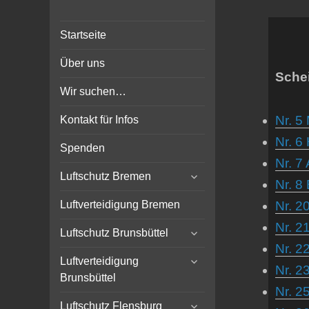
Bunker-Kiel.com
Bunker Kiel Flak Bremen
Startseite
Wilhelmshaven Flensburg
Rendsburg Luftschutz Stollen
Über uns
Scheinwerfer
Schei
Wir suchen…
Nr. 5
Kontakt für Infos
Nr. 6
Spenden
Nr. 7
expand
Luftschutz Bremen
Nr. 8
child
menu
Nr. 2
Luftverteidigung Bremen
Nr. 2
expand
Luftschutz Brunsbüttel
child
Nr. 2
expand
menu
Luftverteidigung
Nr. 2
child
Brunsbüttel
menu
Nr. 
expand
Luftschutz Flensburg