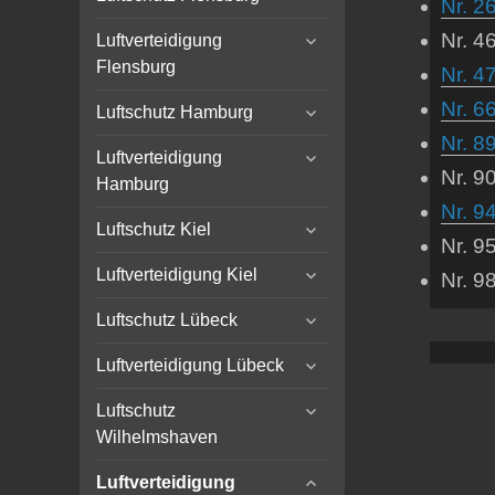
Nr. 2
child
expand
menu
Nr. 4
Luftverteidigung
child
Flensburg
Nr. 4
menu
expand
Nr. 6
Luftschutz Hamburg
child
Nr. 8
expand
menu
Luftverteidigung
child
Nr. 9
Hamburg
menu
Nr. 94
expand
Luftschutz Kiel
Nr. 9
child
expand
menu
Luftverteidigung Kiel
Nr. 9
child
expand
menu
Luftschutz Lübeck
child
expand
menu
Luftverteidigung Lübeck
child
expand
menu
Luftschutz
child
Wilhelmshaven
menu
expand
Luftverteidigung