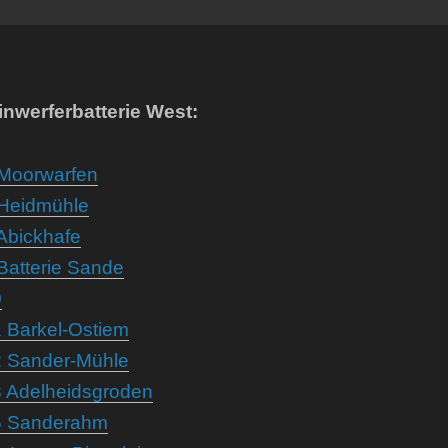
nwerferbatterie West:
 Moorwarfen
 Heidmühle
 Abickhafe
 Batterie Sande
0
1 Barkel-Ostiem
2 Sander-Mühle
3 Adelheidsgroden
25 Sanderahm