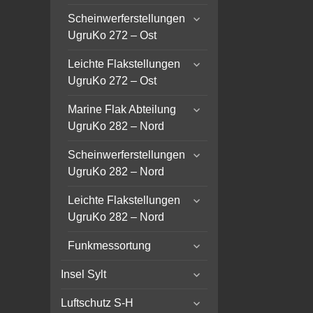
menu
expand
Scheinwerferstellungen
child
UgruKo 272 – Ost
menu
expand
Leichte Flakstellungen
child
UgruKo 272 – Ost
menu
expand
Marine Flak Abteilung
child
UgruKo 282 – Nord
menu
expand
Scheinwerferstellungen
child
UgruKo 282 – Nord
menu
expand
Leichte Flakstellungen
child
UgruKo 282 – Nord
menu
expand
Funkmessortung
child
expand
menu
Insel Sylt
child
expand
menu
Luftschutz S-H