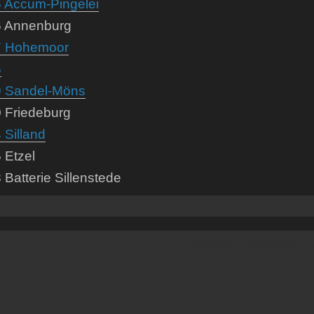
6 Accum-Pingelei
6 Annenburg
7 Hohemoor
6
9 Sandel-Möns
0 Friedeburg
 Silland
5 Etzel
8 Batterie Sillenstede
Powered by
Vertical Menu