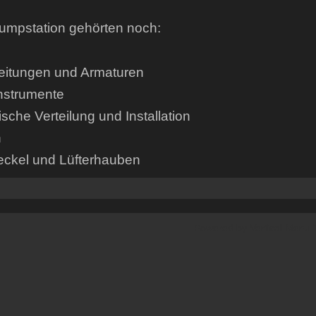
umpstation gehörten noch:
eitungen und Armaturen
nstrumente
rische Verteilung und Installation
n
eckel und Lüfterhauben
Powered by
Vertical Menu