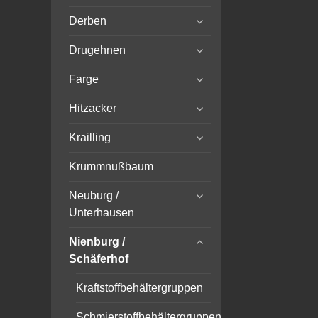
child
expand
menu
Derben
child
expand
menu
Drugehnen
child
expand
menu
Farge
child
expand
menu
Hitzacker
child
expand
menu
Krailling
child
menu
Krummnußbaum
expand
Neuburg /
child
Unterhausen
menu
expand
Nienburg /
child
Schäferhof
menu
Kraftstoffbehältergruppen
Schmierstoffbehältergruppen