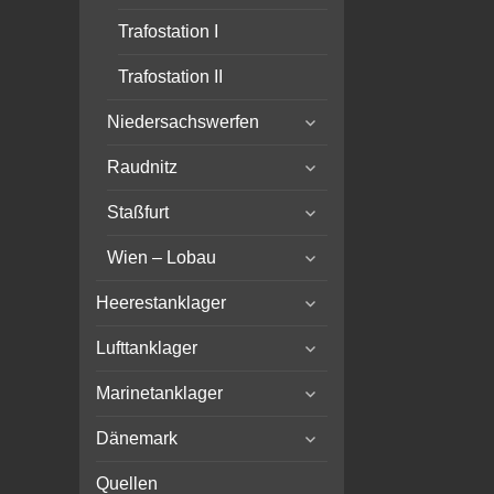
Trafostation I
Trafostation II
expand
Niedersachswerfen
child
expand
menu
Raudnitz
child
expand
menu
Staßfurt
child
expand
menu
Wien – Lobau
child
expand
menu
Heerestanklager
child
expand
menu
Lufttanklager
child
expand
menu
Marinetanklager
child
expand
menu
Dänemark
child
menu
Quellen