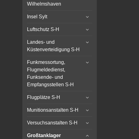
child
Wilhelmshaven
menu
expand
Insel Sylt
child
expand
menu
Luftschutz S-H
child
expand
menu
Landes- und
child
Küstenverteidigung S-H
menu
expand
Funkmessortung,
child
Flugmeldedienst,
menu
Funksende- und
Empfangsstellen S-H
expand
Flugplätze S-H
child
expand
menu
Munitionsanstalten S-H
child
expand
menu
Versuchsanstalten S-H
child
expand
menu
Großtanklager