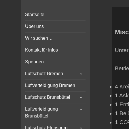
Bunker-Kiel.com
Bunker Kiel Flak Bremen
Startseite
Wilhelmshaven Flensburg
Rendsburg Luftschutz Stollen
Über uns
Scheinwerfer
Misc
Wir suchen…
Unter
Kontakt für Infos
Spenden
Betri
expand
Luftschutz Bremen
child
menu
Luftverteidigung Bremen
4 Kre
1 Ask
expand
Luftschutz Brunsbüttel
child
1 Entl
expand
menu
Luftverteidigung
1 Bel
child
Brunsbüttel
menu
1 CO²
expand
Luftschutz Flensburg