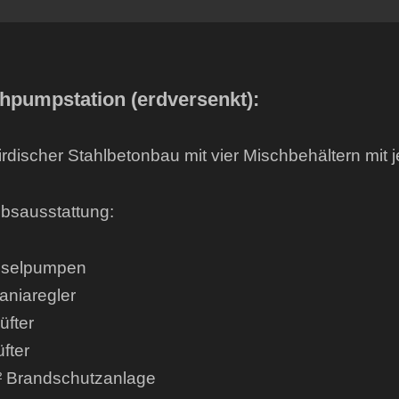
hpumpstation (erdversenkt):
irdischer Stahlbetonbau mit vier Mischbehältern mit j
ebsausstattung:
iselpumpen
aniaregler
üfter
üfter
 Brandschutzanlage