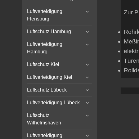
child
expand
menu
Luftverteidigung
Zur P
child
Flensburg
menu
expand
Rohrl
Luftschutz Hamburg
child
Meßi
expand
menu
Luftverteidigung
child
elekt
Hamburg
menu
Türe
expand
Luftschutz Kiel
child
Rolld
expand
menu
Luftverteidigung Kiel
child
expand
menu
Luftschutz Lübeck
child
expand
menu
Luftverteidigung Lübeck
child
expand
menu
Luftschutz
child
Wilhelmshaven
menu
expand
Luftverteidigung