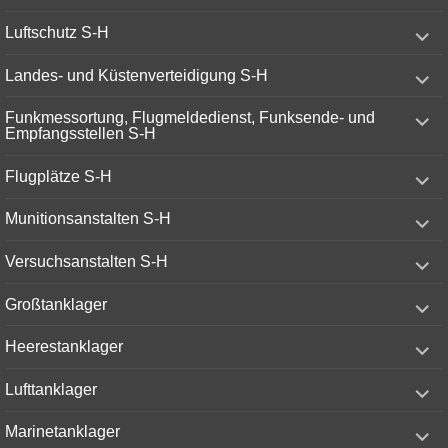
menu
expand
Luftschutz S-H
child
menu
expand
Landes- und Küstenverteidigung S-H
child
menu
expand
Funkmessortung, Flugmeldedienst, Funksende- und
child
Empfangsstellen S-H
menu
expand
Flugplätze S-H
child
menu
expand
Munitionsanstalten S-H
child
menu
expand
Versuchsanstalten S-H
child
menu
expand
Großtanklager
child
menu
expand
Heerestanklager
child
menu
expand
Lufttanklager
child
menu
expand
Marinetanklager
child