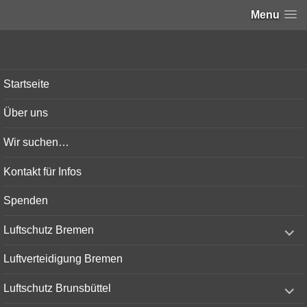
Menu
Bunker-Kiel.com
Startseite
Über uns
Wir suchen…
Kontakt für Infos
Spenden
expand
Luftschutz Bremen
child
menu
Luftverteidigung Bremen
expand
Luftschutz Brunsbüttel
child
menu