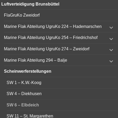
Luftverteidigung Brunsbüttel
FlaGruKo Zweidorf
expand
Marine Flak Abteilung UgruKo 224 – Hademarschen
child
menu
expand
Marine Flak Abteilung UgruKo 254 – Friedrichshof
child
menu
expand
Marine Flak Abteilung UgruKo 274 – Zweidorf
child
menu
expand
Marine Flak Abteilung 294 – Balje
child
menu
Scheinwerferstellungen
SW 1 – K.W.-Koog
SW 4 – Diekhusen
SW 6 – Elbdeich
SW 11 – St. Margarethen