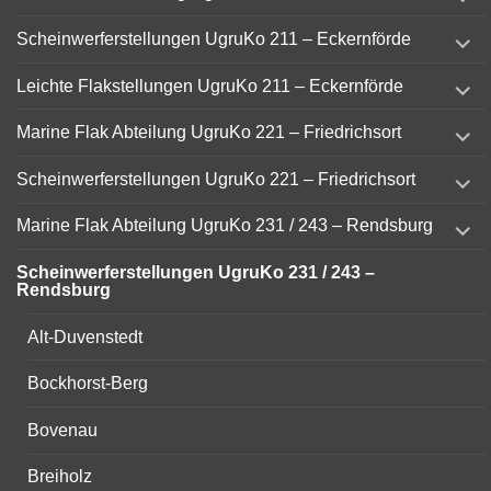
child
menu
expand
Scheinwerferstellungen UgruKo 211 – Eckernförde
child
menu
expand
Leichte Flakstellungen UgruKo 211 – Eckernförde
child
menu
expand
Marine Flak Abteilung UgruKo 221 – Friedrichsort
child
menu
expand
Scheinwerferstellungen UgruKo 221 – Friedrichsort
child
menu
expand
Marine Flak Abteilung UgruKo 231 / 243 – Rendsburg
child
menu
Scheinwerferstellungen UgruKo 231 / 243 –
Rendsburg
Alt-Duvenstedt
Bockhorst-Berg
Bovenau
Breiholz