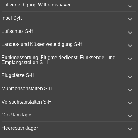
expand
Luftverteidigung Wilhelmshaven
child
menu
expand
Insel Sylt
child
menu
expand
Luftschutz S-H
child
menu
expand
Landes- und Küstenverteidigung S-H
child
menu
expand
Funkmessortung, Flugmeldedienst, Funksende- und
child
Empfangsstellen S-H
menu
expand
Flugplätze S-H
child
menu
expand
Munitionsanstalten S-H
child
menu
expand
Versuchsanstalten S-H
child
menu
expand
Großtanklager
child
menu
expand
Heerestanklager
child
menu