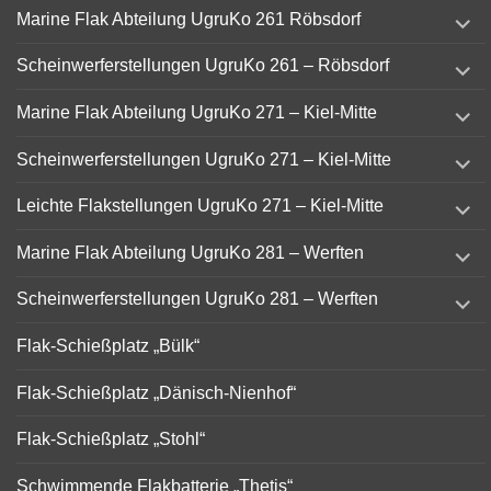
expand
Marine Flak Abteilung UgruKo 261 Röbsdorf
child
menu
expand
Scheinwerferstellungen UgruKo 261 – Röbsdorf
child
menu
expand
Marine Flak Abteilung UgruKo 271 – Kiel-Mitte
child
menu
expand
Scheinwerferstellungen UgruKo 271 – Kiel-Mitte
child
menu
expand
Leichte Flakstellungen UgruKo 271 – Kiel-Mitte
child
menu
expand
Marine Flak Abteilung UgruKo 281 – Werften
child
menu
expand
Scheinwerferstellungen UgruKo 281 – Werften
child
menu
Flak-Schießplatz „Bülk“
Flak-Schießplatz „Dänisch-Nienhof“
Flak-Schießplatz „Stohl“
Schwimmende Flakbatterie „Thetis“