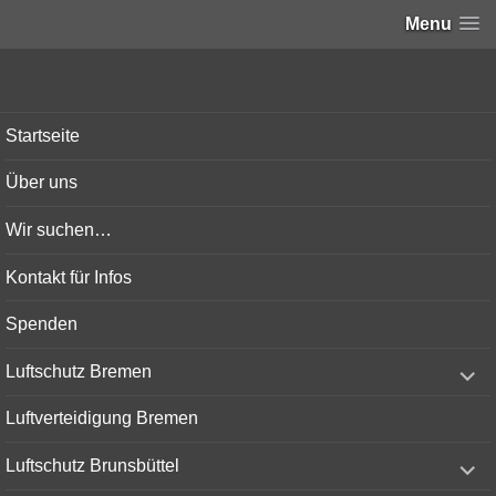
Menu
Bunker-Kiel.com
Startseite
Über uns
Wir suchen…
Kontakt für Infos
Spenden
expand
Luftschutz Bremen
child
menu
Luftverteidigung Bremen
expand
Luftschutz Brunsbüttel
child
menu