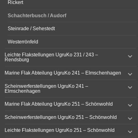
Rickert
Schachterbusch / Audorf
Steinrade / Sehestedt
Westerrönfeld
expand
Leichte Flakstellungen UgruKo 231 / 243 –
child
Rendsburg
menu
expand
Marine Flak Abteilung UgruKo 241 – Elmschenhagen
child
menu
expand
Scheinwerferstellungen UgruKo 241 –
child
Elmschenhagen
menu
expand
Marine Flak Abteilung UgruKo 251 – Schönwohld
child
menu
expand
Scheinwerferstellungen UgruKo 251 – Schönwohld
child
menu
expand
Leichte Flakstellungen UgruKo 251 – Schönwohld
child
menu