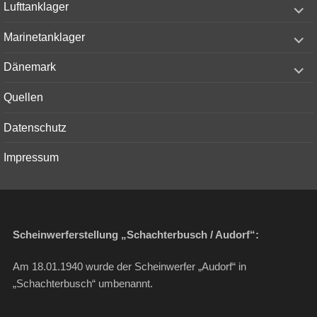
expand
Lufttanklager
child
menu
expand
Marinetanklager
child
menu
expand
Dänemark
child
menu
Quellen
Datenschutz
Impressum
Scheinwerferstellung „Schachterbusch / Audorf“:
Am 18.01.1940 wurde der Scheinwerfer „Audorf“ in
„Schachterbusch“ umbenannt.