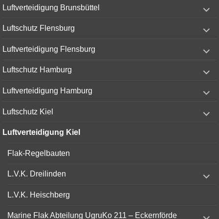
expand
Luftverteidigung Brunsbüttel
child
menu
expand
Luftschutz Flensburg
child
menu
expand
Luftverteidigung Flensburg
child
menu
expand
Luftschutz Hamburg
child
menu
expand
Luftverteidigung Hamburg
child
menu
expand
Luftschutz Kiel
child
menu
Luftverteidigung Kiel
Flak-Regelbauten
expand
L.V.K. Dreilinden
child
menu
L.V.K. Heischberg
expand
Marine Flak Abteilung UgruKo 211 – Eckernförde