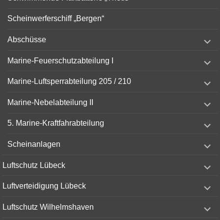
Scheinwerferschiff „Bergen“
expand
Abschüsse
child
menu
expand
Marine-Feuerschutzabteilung I
child
menu
expand
Marine-Luftsperrabteilung 205 / 210
child
menu
expand
Marine-Nebelabteilung II
child
menu
expand
5. Marine-Kraftfahrabteilung
child
menu
expand
Scheinanlagen
child
menu
expand
Luftschutz Lübeck
child
menu
expand
Luftverteidigung Lübeck
child
menu
expand
Luftschutz Wilhelmshaven
child
menu