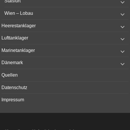
Staßfurt
child
menu
expand
Wien – Lobau
child
menu
expand
Heerestanklager
child
menu
expand
Lufttanklager
child
menu
expand
Marinetanklager
child
menu
expand
Dänemark
child
menu
Quellen
Datenschutz
Impressum