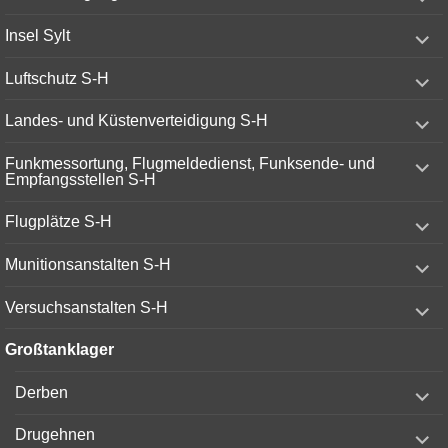
child
menu
expand
Insel Sylt
child
menu
expand
Luftschutz S-H
child
menu
expand
Landes- und Küstenverteidigung S-H
child
menu
expand
Funkmessortung, Flugmeldedienst, Funksende- und
child
Empfangsstellen S-H
menu
expand
Flugplätze S-H
child
menu
expand
Munitionsanstalten S-H
child
menu
expand
Versuchsanstalten S-H
child
menu
Großtanklager
expand
Derben
child
menu
expand
Drugehnen
child