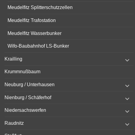
Meudelfitz Splitterschutzzellen
Meudelfitz Trafostation
Meudelfitz Wasserbunker
Wifo-Baubahnhof LS-Bunker
expand
Krailling
child
menu
Krummnußbaum
expand
Neuburg / Unterhausen
child
menu
expand
Nienburg / Schäferhof
child
menu
expand
Niedersachswerfen
child
menu
expand
Raudnitz
child
menu
expand