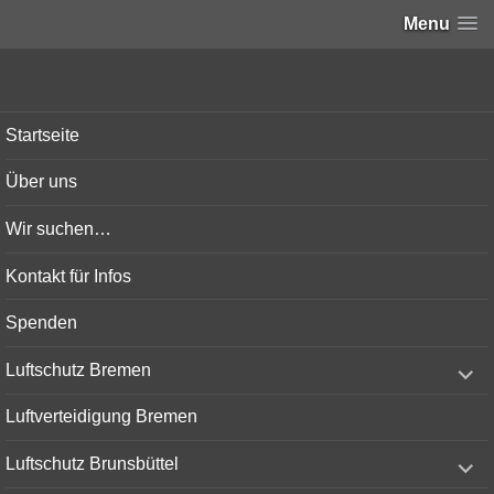
Menu
Bunker-Kiel.com
Startseite
Über uns
Wir suchen…
Kontakt für Infos
Spenden
expand
Luftschutz Bremen
child
menu
Luftverteidigung Bremen
expand
Luftschutz Brunsbüttel
child
menu