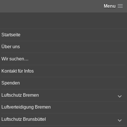
Menu
Bunker-Kiel.com
Startseite
Über uns
Wir suchen…
Kontakt für Infos
Spenden
expand
Luftschutz Bremen
child
menu
Luftverteidigung Bremen
expand
Luftschutz Brunsbüttel
child
menu