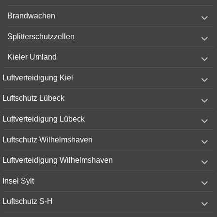
menu
expand
Brandwachen
child
menu
expand
Splitterschutzzellen
child
menu
expand
Kieler Umland
child
menu
expand
Luftverteidigung Kiel
child
menu
expand
Luftschutz Lübeck
child
menu
expand
Luftverteidigung Lübeck
child
menu
expand
Luftschutz Wilhelmshaven
child
menu
expand
Luftverteidigung Wilhelmshaven
child
menu
expand
Insel Sylt
child
menu
expand
Luftschutz S-H
child
menu