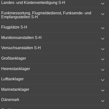
expand
Landes- und Küstenverteidigung S-H
child
menu
expand
Funkmessortung, Flugmeldedienst, Funksende- und
child
Empfangsstellen S-H
menu
expand
Flugplätze S-H
child
menu
expand
Munitionsanstalten S-H
child
menu
expand
Versuchsanstalten S-H
child
menu
expand
Großtanklager
child
menu
expand
Heerestanklager
child
menu
expand
Lufttanklager
child
menu
expand
Marinetanklager
child
menu
expand
Dänemark
child
menu