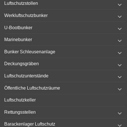
expand
Luftschutzstollen
child
menu
expand
Werkluftschutzbunker
child
menu
expand
U-Bootbunker
child
menu
expand
Marinebunker
child
menu
expand
Bunker Schleusenanlage
child
menu
expand
Deckungsgräben
child
menu
expand
Luftschutzunterstände
child
menu
expand
Öffentliche Luftschutzräume
child
menu
Luftschutzkeller
expand
Rettungsstellen
child
menu
expand
Barackenlager Luftschutz
child