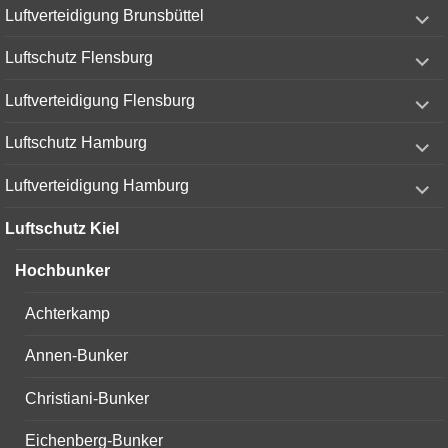
expand
Luftverteidigung Brunsbüttel
child
menu
expand
Luftschutz Flensburg
child
menu
expand
Luftverteidigung Flensburg
child
menu
expand
Luftschutz Hamburg
child
menu
expand
Luftverteidigung Hamburg
child
menu
Luftschutz Kiel
Hochbunker
Achterkamp
Annen-Bunker
Christiani-Bunker
Eichenberg-Bunker