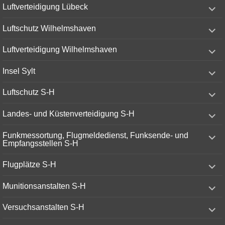
expand
Luftverteidigung Lübeck
child
menu
expand
Luftschutz Wilhelmshaven
child
menu
expand
Luftverteidigung Wilhelmshaven
child
menu
expand
Insel Sylt
child
menu
expand
Luftschutz S-H
child
menu
expand
Landes- und Küstenverteidigung S-H
child
menu
expand
Funkmessortung, Flugmeldedienst, Funksende- und
child
Empfangsstellen S-H
menu
expand
Flugplätze S-H
child
menu
expand
Munitionsanstalten S-H
child
menu
expand
Versuchsanstalten S-H
child
menu
expand