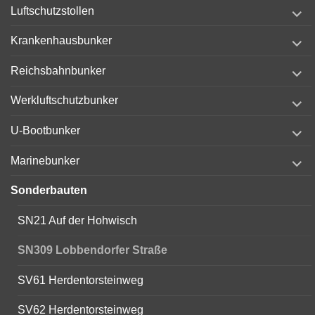
expand
Luftschutzstollen
child
menu
expand
Krankenhausbunker
child
menu
expand
Reichsbahnbunker
child
menu
expand
Werkluftschutzbunker
child
menu
expand
U-Bootbunker
child
menu
expand
Marinebunker
child
menu
Sonderbauten
SN21 Auf der Hohwisch
SN309 Lobbendorfer Straße
SV61 Herdentorsteinweg
SV62 Herdentorsteinweg