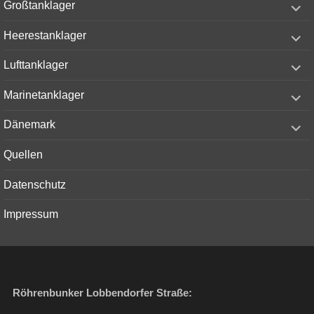
Großtanklager
child
menu
expand
Heerestanklager
child
menu
expand
Lufttanklager
child
menu
expand
Marinetanklager
child
menu
expand
Dänemark
child
menu
Quellen
Datenschutz
Impressum
Röhrenbunker Lobbendorfer Straße: