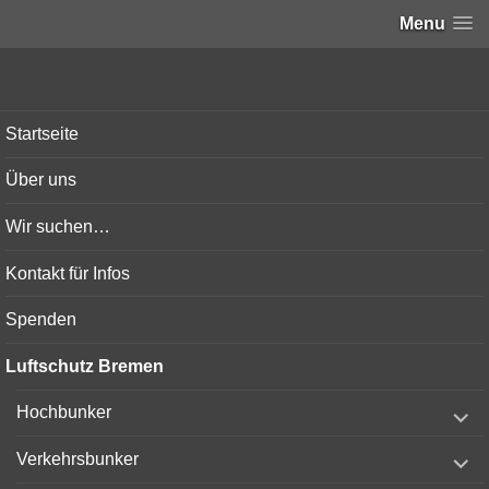
Menu
Bunker-Kiel.com
Startseite
Über uns
Wir suchen…
Kontakt für Infos
Spenden
Luftschutz Bremen
expand
Hochbunker
child
menu
expand
Verkehrsbunker
child
menu