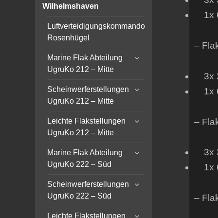
child
Wilhelmshaven
menu
1x 6
Luftverteidigungskommando
Rosenhügel
– Fla
expand
Marine Flak Abteilung
child
UgruKo 212 – Mitte
3x 2c
menu
expand
Scheinwerferstellungen
1x 6
child
UgruKo 212 – Mitte
menu
expand
– Fl
Leichte Flakstellungen
child
UgruKo 212 – Mitte
menu
expand
3x 3
Marine Flak Abteilung
child
UgruKo 222 – Süd
1x 6
menu
expand
Scheinwerferstellungen
child
UgruKo 222 – Süd
– Fla
menu
expand
Leichte Flakstellungen