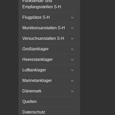
Funksende- und
Empfangsstellen S-H
expand
Flugplätze S-H
child
expand
menu
Munitionsanstalten S-H
child
expand
menu
Versuchsanstalten S-H
child
expand
menu
Großtanklager
child
expand
menu
Heerestanklager
child
expand
menu
Lufttanklager
child
expand
menu
Marinetanklager
child
expand
menu
Dänemark
child
menu
Quellen
Datenschutz