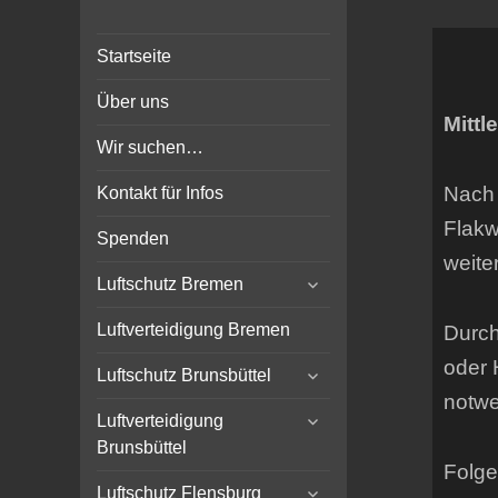
Bunker-Kiel.com
Bunker Kiel Flak Bremen
Startseite
Wilhelmshaven Flensburg
Rendsburg Luftschutz Stollen
Über uns
Scheinwerfer
Mittl
Wir suchen…
Nach 
Kontakt für Infos
Flakw
Spenden
weite
expand
Luftschutz Bremen
child
menu
Luftverteidigung Bremen
Durch
oder 
expand
Luftschutz Brunsbüttel
child
notwe
expand
menu
Luftverteidigung
child
Brunsbüttel
menu
Folge
expand
Luftschutz Flensburg