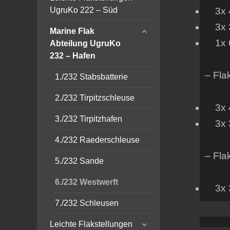
child
UgruKo 222 – Süd
3x 4c
menu
3x 3,
expand
Marine Flak
child
1x 6
Abteilung UgruKo
menu
232 – Hafen
– Fla
1./232 Stabsbatterie
2./232 Tirpitzschleuse
3x 4c
3./232 Tirpitzhafen
3x 3,
4./232 Raederschleuse
– Fla
5./232 Sande
6./232 Westwerft
3x 3,
7./232 Schleusen
expand
Leichte Flakstellungen