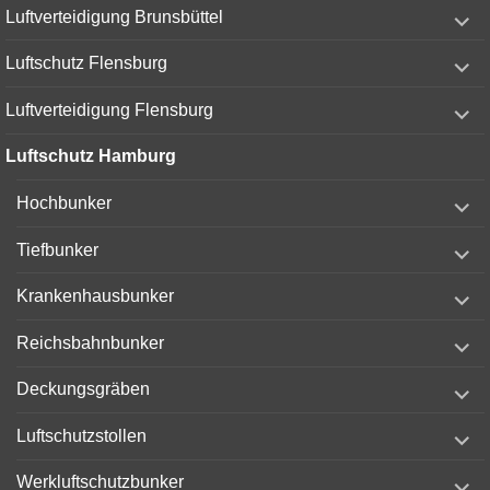
expand
Luftverteidigung Brunsbüttel
child
menu
expand
Luftschutz Flensburg
child
menu
expand
Luftverteidigung Flensburg
child
menu
Luftschutz Hamburg
expand
Hochbunker
child
menu
expand
Tiefbunker
child
menu
expand
Krankenhausbunker
child
menu
expand
Reichsbahnbunker
child
menu
expand
Deckungsgräben
child
menu
expand
Luftschutzstollen
child
menu
expand
Werkluftschutzbunker