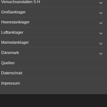
Versuchsanstalten S-H
child
menu
expand
Großtanklager
child
menu
expand
Heerestanklager
child
menu
expand
Lufttanklager
child
menu
expand
Marinetanklager
child
menu
expand
Dänemark
child
menu
Quellen
Datenschutz
Impressum