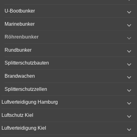
child
menu
expand
U-Bootbunker
child
menu
expand
Marinebunker
child
menu
expand
Röhrenbunker
child
menu
expand
Rundbunker
child
menu
expand
Splitterschutzbauten
child
menu
expand
Brandwachen
child
menu
expand
Splitterschutzzellen
child
menu
expand
Luftverteidigung Hamburg
child
menu
expand
Luftschutz Kiel
child
menu
expand
Luftverteidigung Kiel
child
menu