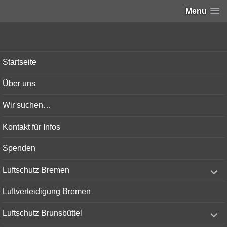
Menu
Bunker-Kiel.com
Startseite
Über uns
Wir suchen…
Kontakt für Infos
Spenden
expand
Luftschutz Bremen
child
menu
Luftverteidigung Bremen
expand
Luftschutz Brunsbüttel
child
menu