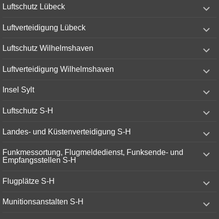
expand
Luftschutz Lübeck
child
menu
expand
Luftverteidigung Lübeck
child
menu
expand
Luftschutz Wilhelmshaven
child
menu
expand
Luftverteidigung Wilhelmshaven
child
menu
expand
Insel Sylt
child
menu
expand
Luftschutz S-H
child
menu
expand
Landes- und Küstenverteidigung S-H
child
menu
expand
Funkmessortung, Flugmeldedienst, Funksende- und
child
Empfangsstellen S-H
menu
expand
Flugplätze S-H
child
menu
expand
Munitionsanstalten S-H
child
menu
expand