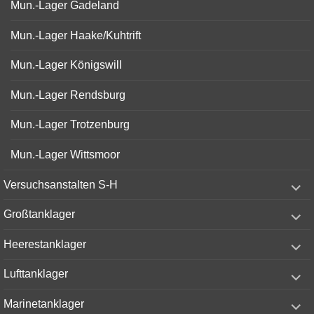
Mun.-Lager Gadeland
Mun.-Lager Haake/Kuhtrift
Mun.-Lager Königswill
Mun.-Lager Rendsburg
Mun.-Lager Trotzenburg
Mun.-Lager Wittsmoor
expand
Versuchsanstalten S-H
child
menu
expand
Großtanklager
child
menu
expand
Heerestanklager
child
menu
expand
Lufttanklager
child
menu
expand
Marinetanklager
child