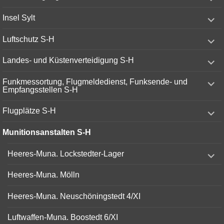
child
menu
expand
Insel Sylt
child
menu
expand
Luftschutz S-H
child
menu
expand
Landes- und Küstenverteidigung S-H
child
menu
expand
Funkmessortung, Flugmeldedienst, Funksende- und
child
Empfangsstellen S-H
menu
expand
Flugplätze S-H
child
menu
Munitionsanstalten S-H
expand
Heeres-Muna. Lockstedter-Lager
child
menu
Heeres-Muna. Mölln
Heeres-Muna. Neuschöningstedt 4/XI
Luftwaffen-Muna. Boostedt 6/XI