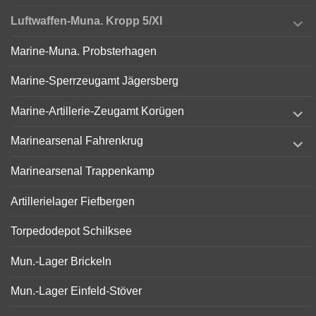
expand
Luftwaffen-Muna. Kropp 5/XI
child
menu
Marine-Muna. Probsterhagen
Marine-Sperrzeugamt Jägersberg
expand
Marine-Artillerie-Zeugamt Korügen
child
menu
expand
Marinearsenal Fahrenkrug
child
menu
Marinearsenal Trappenkamp
Artillerielager Fiefbergen
Torpedodepot Schilksee
Mun.-Lager Brickeln
Mun.-Lager Einfeld-Stöver