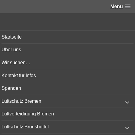
Menu
Bunker-Kiel.com
Startseite
Über uns
Wir suchen…
Kontakt für Infos
Spenden
expand
Luftschutz Bremen
child
menu
Luftverteidigung Bremen
expand
Luftschutz Brunsbüttel
child
menu