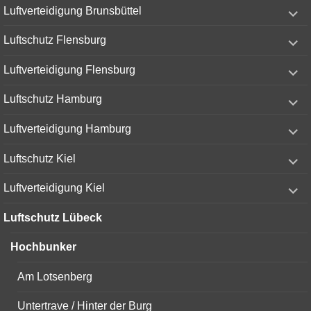
expand
Luftverteidigung Brunsbüttel
child
menu
expand
Luftschutz Flensburg
child
menu
expand
Luftverteidigung Flensburg
child
menu
expand
Luftschutz Hamburg
child
menu
expand
Luftverteidigung Hamburg
child
menu
expand
Luftschutz Kiel
child
menu
expand
Luftverteidigung Kiel
child
menu
Luftschutz Lübeck
Hochbunker
Am Lotsenberg
Untertrave / Hinter der Burg