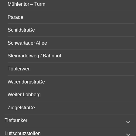
Mühlentor – Turm
Parade
Schildstraße
Schwartauer Allee
Steinraderweg / Bahnhof
Töpferweg
Warendorpstraße
Weiter Lohberg
Ziegelstraße
expand
Tiefbunker
child
menu
expand
Luftschutzstollen
child