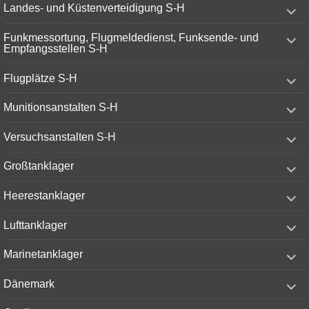
expand
Landes- und Küstenverteidigung S-H
child
menu
expand
Funkmessortung, Flugmeldedienst, Funksende- und
child
Empfangsstellen S-H
menu
expand
Flugplätze S-H
child
menu
expand
Munitionsanstalten S-H
child
menu
expand
Versuchsanstalten S-H
child
menu
expand
Großtanklager
child
menu
expand
Heerestanklager
child
menu
expand
Lufttanklager
child
menu
expand
Marinetanklager
child
menu
expand
Dänemark
child
menu