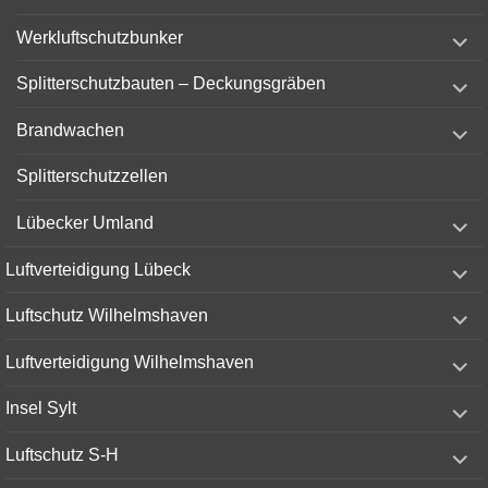
menu
expand
Werkluftschutzbunker
child
menu
expand
Splitterschutzbauten – Deckungsgräben
child
menu
expand
Brandwachen
child
menu
Splitterschutzzellen
expand
Lübecker Umland
child
menu
expand
Luftverteidigung Lübeck
child
menu
expand
Luftschutz Wilhelmshaven
child
menu
expand
Luftverteidigung Wilhelmshaven
child
menu
expand
Insel Sylt
child
menu
expand
Luftschutz S-H
child
menu