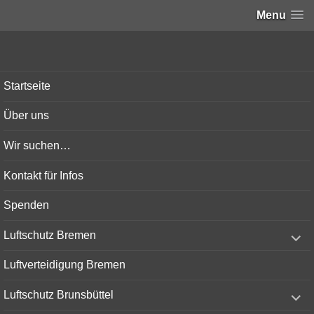
Menu
Bunker-Kiel.com
Startseite
Über uns
Wir suchen…
Kontakt für Infos
Spenden
expand
Luftschutz Bremen
child
menu
Luftverteidigung Bremen
expand
Luftschutz Brunsbüttel
child
menu