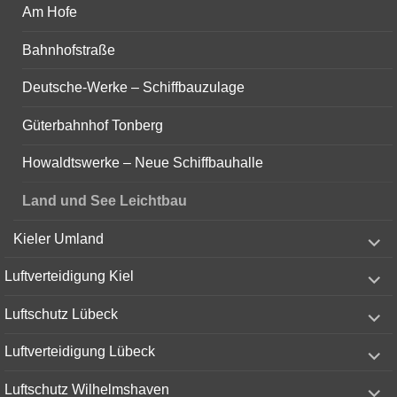
Am Hofe
Bahnhofstraße
Deutsche-Werke – Schiffbauzulage
Güterbahnhof Tonberg
Howaldtswerke – Neue Schiffbauhalle
Land und See Leichtbau
expand
Kieler Umland
child
menu
expand
Luftverteidigung Kiel
child
menu
expand
Luftschutz Lübeck
child
menu
expand
Luftverteidigung Lübeck
child
menu
expand
Luftschutz Wilhelmshaven
child