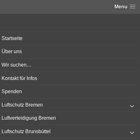
Menu
Bunker-Kiel.com
Startseite
Über uns
Wir suchen…
Kontakt für Infos
Spenden
expand
Luftschutz Bremen
child
menu
Luftverteidigung Bremen
expand
Luftschutz Brunsbüttel
child
menu