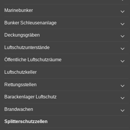
child
menu
expand
Marinebunker
child
menu
expand
Bunker Schleusenanlage
child
menu
expand
Deckungsgräben
child
menu
expand
Luftschutzunterstände
child
menu
expand
Öffentliche Luftschutzräume
child
menu
Luftschutzkeller
expand
Rettungsstellen
child
menu
expand
Barackenlager Luftschutz
child
menu
expand
Brandwachen
child
menu
Splitterschutzzellen