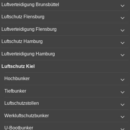
expand
Luftverteidigung Brunsbüttel
child
menu
expand
Luftschutz Flensburg
child
menu
expand
Luftverteidigung Flensburg
child
menu
expand
Luftschutz Hamburg
child
menu
expand
Luftverteidigung Hamburg
child
menu
Luftschutz Kiel
expand
Hochbunker
child
menu
expand
Tiefbunker
child
menu
expand
Luftschutzstollen
child
menu
expand
Werkluftschutzbunker
child
menu
expand
U-Bootbunker