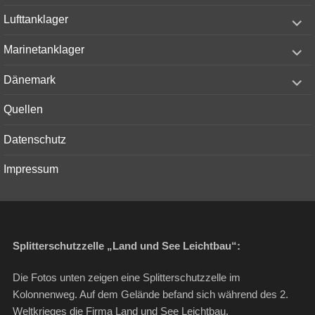
menu
expand
Lufttanklager
child
menu
expand
Marinetanklager
child
menu
expand
Dänemark
child
menu
Quellen
Datenschutz
Impressum
Splitterschutzzelle „Land und See Leichtbau“:
Die Fotos unten zeigen eine Splitterschutzzelle im
Kolonnenweg. Auf dem Gelände befand sich während des 2.
Weltkrieges die Firma Land und See Leichtbau.