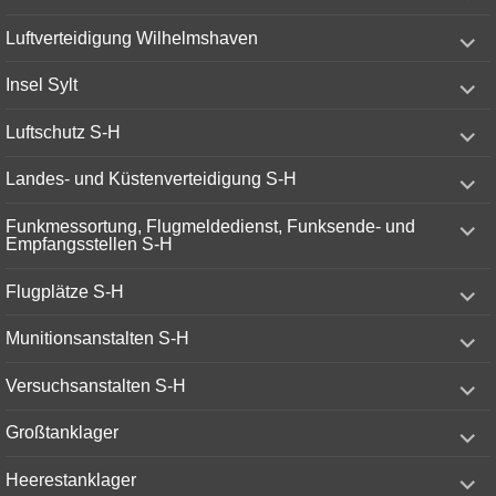
menu
expand
Luftverteidigung Wilhelmshaven
child
menu
expand
Insel Sylt
child
menu
expand
Luftschutz S-H
child
menu
expand
Landes- und Küstenverteidigung S-H
child
menu
expand
Funkmessortung, Flugmeldedienst, Funksende- und
child
Empfangsstellen S-H
menu
expand
Flugplätze S-H
child
menu
expand
Munitionsanstalten S-H
child
menu
expand
Versuchsanstalten S-H
child
menu
expand
Großtanklager
child
menu
expand
Heerestanklager
child