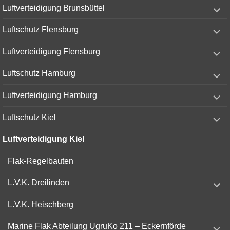
expand
Luftverteidigung Brunsbüttel
child
menu
expand
Luftschutz Flensburg
child
menu
expand
Luftverteidigung Flensburg
child
menu
expand
Luftschutz Hamburg
child
menu
expand
Luftverteidigung Hamburg
child
menu
expand
Luftschutz Kiel
child
menu
Luftverteidigung Kiel
Flak-Regelbauten
expand
L.V.K. Dreilinden
child
menu
L.V.K. Heischberg
expand
Marine Flak Abteilung UgruKo 211 – Eckernförde