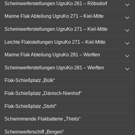
expand
Scheinwerferstellungen UgruKo 261 – Röbsdorf
child
menu
expand
Marine Flak Abteilung UgruKo 271 – Kiel-Mitte
child
menu
expand
Scheinwerferstellungen UgruKo 271 – Kiel-Mitte
child
menu
expand
Leichte Flakstellungen UgruKo 271 – Kiel-Mitte
child
menu
expand
Marine Flak Abteilung UgruKo 281 – Werften
child
menu
expand
Scheinwerferstellungen UgruKo 281 – Werften
child
menu
Flak-Schießplatz „Bülk“
Flak-Schießplatz „Dänisch-Nienhof“
Flak-Schießplatz „Stohl“
Schwimmende Flakbatterie „Thetis“
Scheinwerferschiff „Bergen“