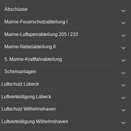
expand
Abschüsse
child
menu
expand
Marine-Feuerschutzabteilung I
child
menu
expand
Marine-Luftsperrabteilung 205 / 210
child
menu
expand
Marine-Nebelabteilung II
child
menu
expand
5. Marine-Kraftfahrabteilung
child
menu
expand
Scheinanlagen
child
menu
expand
Luftschutz Lübeck
child
menu
expand
Luftverteidigung Lübeck
child
menu
expand
Luftschutz Wilhelmshaven
child
menu
expand
Luftverteidigung Wilhelmshaven
child
menu