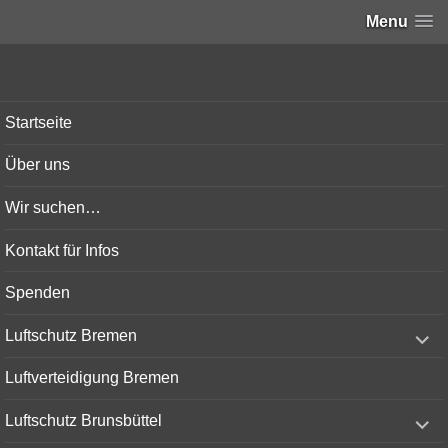
Menu
Bunker-Kiel.com
Startseite
Über uns
Wir suchen…
Kontakt für Infos
Spenden
expand
Luftschutz Bremen
child
menu
Luftverteidigung Bremen
expand
Luftschutz Brunsbüttel
child
menu