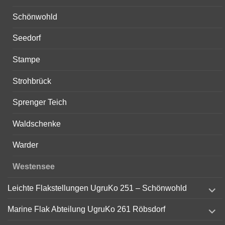
Schönwohld
Seedorf
Stampe
Strohbrück
Sprenger Teich
Waldschenke
Warder
Westensee
expand
Leichte Flakstellungen UgruKo 251 – Schönwohld
child
menu
expand
Marine Flak Abteilung UgruKo 261 Röbsdorf
child
menu