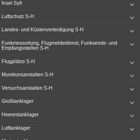
expand
Insel Sylt
child
menu
expand
Luftschutz S-H
child
menu
expand
Landes- und Küstenverteidigung S-H
child
menu
expand
Funkmessortung, Flugmeldedienst, Funksende- und
child
Empfangsstellen S-H
menu
expand
Flugplätze S-H
child
menu
expand
Munitionsanstalten S-H
child
menu
expand
Versuchsanstalten S-H
child
menu
expand
Großtanklager
child
menu
expand
Heerestanklager
child
menu
expand
Lufttanklager
child
menu
expand