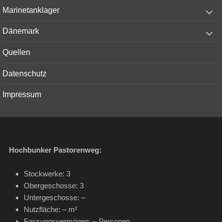
menu
expand
Marinetanklager
child
menu
expand
Dänemark
child
menu
Quellen
Datenschutz
Impressum
Hochbunker Pastorenweg:
Stockwerke: 3
Obergeschosse: 3
Untergeschosse: –
Nutzfläche: – m²
Fassungsvermögen: – Personen