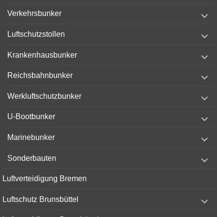
expand
Verkehrsbunker
child
menu
expand
Luftschutzstollen
child
menu
expand
Krankenhausbunker
child
menu
expand
Reichsbahnbunker
child
menu
expand
Werkluftschutzbunker
child
menu
expand
U-Bootbunker
child
menu
expand
Marinebunker
child
menu
expand
Sonderbauten
child
menu
Luftverteidigung Bremen
expand
Luftschutz Brunsbüttel
child
menu
expand