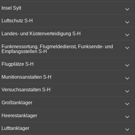
menu
expand
Insel Sylt
child
menu
expand
Luftschutz S-H
child
menu
expand
Landes- und Küstenverteidigung S-H
child
menu
expand
Funkmessortung, Flugmeldedienst, Funksende- und
child
Empfangsstellen S-H
menu
expand
Flugplätze S-H
child
menu
expand
Munitionsanstalten S-H
child
menu
expand
Versuchsanstalten S-H
child
menu
expand
Großtanklager
child
menu
expand
Heerestanklager
child
menu
expand
Lufttanklager
child