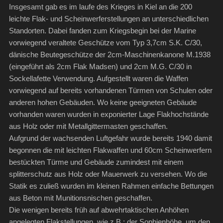
Insgesamt gab es im laufe des Krieges in Kiel an die 200
leichte Flak- und Scheinwerferstellungen an unterschiedlichen
Standorten. Dabei fanden zum Kriegsbegin bei der Marine
vorwiegend veraltete Geschütze vom Typ 3,7cm S.K. C/30,
dänische Beutegeschütze der 2cm-Maschinenkanone M.1938
(eingeführt als 2cm Flak Madsen) und 2cm M.G. C/30 in
Sockellafette Verwendung. Aufgestellt waren die Waffen
vorwiegend auf bereits vorhandenen Türmen von Schulen oder
anderen hohen Gebäuden. Wo keine geeigneten Gebäude
vorhanden waren wurden in exponierter Lage Flakhochstände
aus Holz oder mit Metallgittermasten geschaffen.
Aufgrund der wachsenden Luftgefahr wurde bereits 1940 damit
begonnen die mit leichten Flakwaffen und 60cm Scheinwerfern
bestückten Türme und Gebäude zumindest mit einem
splitterschutz aus Holz oder Mauerwerk zu versehen. Wo die
Statik es zuließ wurden im kleinen Rahmen einfache Bettungen
aus Beton mit Munitionsnischen geschaffen.
Die wenigen bereits früh auf abwehrtaktischen Anhöhen
angelegten Flakstellungen, wie z.B.: der Sophienhöhe, um den