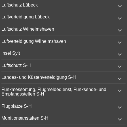
expand
Luftschutz Lübeck
child
menu
expand
Luftverteidigung Lübeck
child
menu
expand
Luftschutz Wilhelmshaven
child
menu
expand
Luftverteidigung Wilhelmshaven
child
menu
expand
Insel Sylt
child
menu
expand
Luftschutz S-H
child
menu
expand
Landes- und Küstenverteidigung S-H
child
menu
expand
Funkmessortung, Flugmeldedienst, Funksende- und
child
Empfangsstellen S-H
menu
expand
Flugplätze S-H
child
menu
expand
Munitionsanstalten S-H
child
menu