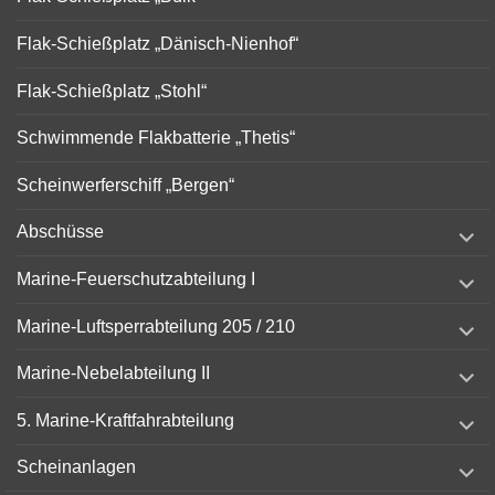
Flak-Schießplatz „Dänisch-Nienhof“
Flak-Schießplatz „Stohl“
Schwimmende Flakbatterie „Thetis“
Scheinwerferschiff „Bergen“
expand
Abschüsse
child
menu
expand
Marine-Feuerschutzabteilung I
child
menu
expand
Marine-Luftsperrabteilung 205 / 210
child
menu
expand
Marine-Nebelabteilung II
child
menu
expand
5. Marine-Kraftfahrabteilung
child
menu
expand
Scheinanlagen
child
menu