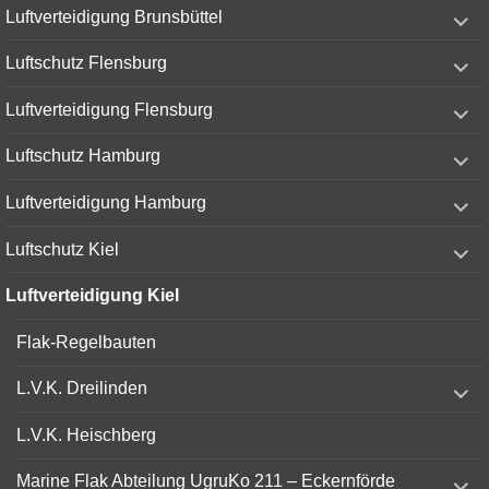
expand
Luftverteidigung Brunsbüttel
child
menu
expand
Luftschutz Flensburg
child
menu
expand
Luftverteidigung Flensburg
child
menu
expand
Luftschutz Hamburg
child
menu
expand
Luftverteidigung Hamburg
child
menu
expand
Luftschutz Kiel
child
menu
Luftverteidigung Kiel
Flak-Regelbauten
expand
L.V.K. Dreilinden
child
menu
L.V.K. Heischberg
expand
Marine Flak Abteilung UgruKo 211 – Eckernförde