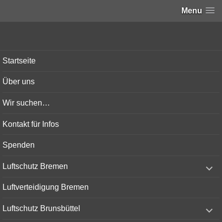
Menu
Bunker-Kiel.com
Startseite
Über uns
Wir suchen…
Kontakt für Infos
Spenden
expand
Luftschutz Bremen
child
menu
Luftverteidigung Bremen
expand
Luftschutz Brunsbüttel
child
menu