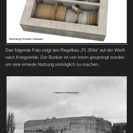
Das folgende Foto zeigt den Regelbau „FL 354a“ auf der Werft
nach Kriegsende. Der Bunker ist von Innen gesprengt worden
um eine erneute Nutzung unmöglich zu machen.