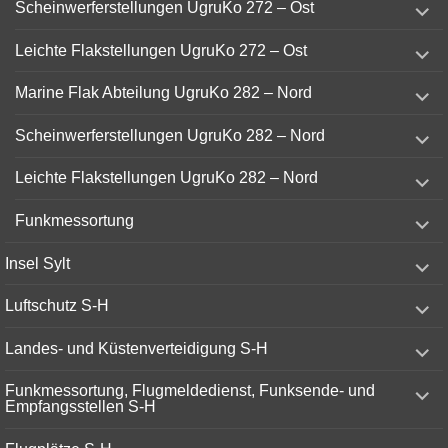
Scheinwerferstellungen UgruKo 272 – Ost
child
menu
expand
Leichte Flakstellungen UgruKo 272 – Ost
child
menu
expand
Marine Flak Abteilung UgruKo 282 – Nord
child
menu
expand
Scheinwerferstellungen UgruKo 282 – Nord
child
menu
expand
Leichte Flakstellungen UgruKo 282 – Nord
child
menu
expand
Funkmessortung
child
menu
expand
Insel Sylt
child
menu
expand
Luftschutz S-H
child
menu
expand
Landes- und Küstenverteidigung S-H
child
menu
expand
Funkmessortung, Flugmeldedienst, Funksende- und
child
Empfangsstellen S-H
menu
expand