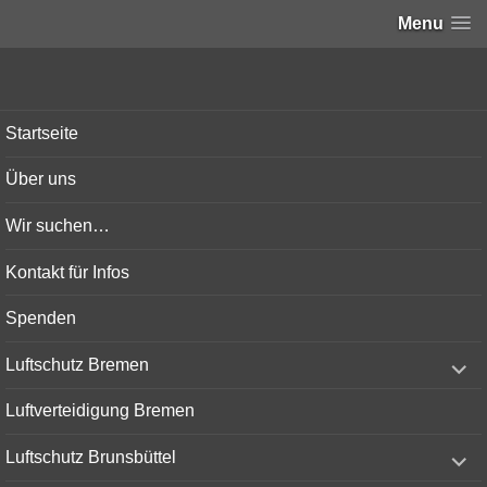
Menu
Bunker-Kiel.com
Startseite
Über uns
Wir suchen…
Kontakt für Infos
Spenden
expand
Luftschutz Bremen
child
menu
Luftverteidigung Bremen
expand
Luftschutz Brunsbüttel
child
menu