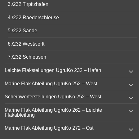
3./232 Tirpitzhafen
4./232 Raederschleuse
5./232 Sande
6./232 Westwerft
7./232 Schleusen
expand
Leichte Flakstellungen UgruKo 232 – Hafen
child
menu
expand
Marine Flak Abteilung UgruKo 252 – West
child
menu
expand
Scheinwerferstellungen UgruKo 252 – West
child
menu
expand
Marine Flak Abteilung UgruKo 262 – Leichte
child
Flakabteilung
menu
expand
Marine Flak Abteilung UgruKo 272 – Ost
child
menu
expand