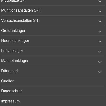
Flugplätze S-H
child
menu
expand
Munitionsanstalten S-H
child
menu
expand
Versuchsanstalten S-H
child
menu
expand
Großtanklager
child
menu
expand
Heerestanklager
child
menu
expand
Lufttanklager
child
menu
expand
Marinetanklager
child
menu
expand
Dänemark
child
menu
Quellen
Datenschutz
Impressum