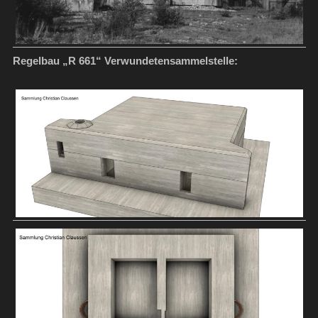
Regelbau „R 661“ Verwundetensammelstelle: