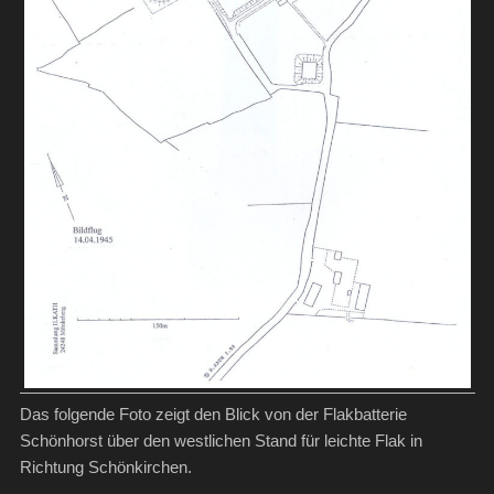
Das folgende Foto zeigt den Blick von der Flakbatterie
Schönhorst über den westlichen Stand für leichte Flak in
Richtung Schönkirchen.