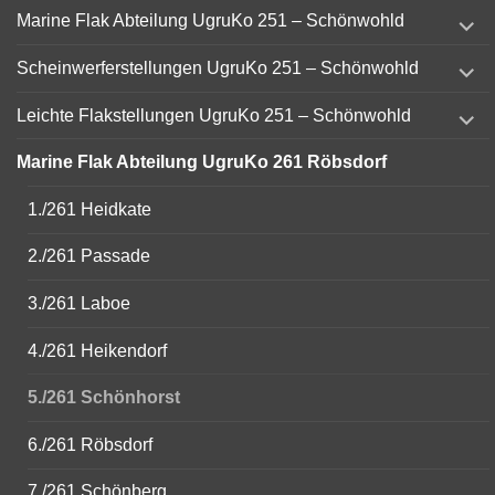
expand
Marine Flak Abteilung UgruKo 251 – Schönwohld
child
menu
expand
Scheinwerferstellungen UgruKo 251 – Schönwohld
child
menu
expand
Leichte Flakstellungen UgruKo 251 – Schönwohld
child
menu
Marine Flak Abteilung UgruKo 261 Röbsdorf
1./261 Heidkate
2./261 Passade
3./261 Laboe
4./261 Heikendorf
5./261 Schönhorst
6./261 Röbsdorf
7./261 Schönberg