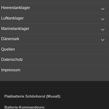
menu
expand
Heerestanklager
child
menu
expand
Lufttanklager
child
menu
expand
Marinetanklager
child
menu
expand
Dänemark
child
menu
Quellen
Datenschutz
Impressum
Flakbatterie Schönhorst (Muxall):
Batterie-Kommandeure: