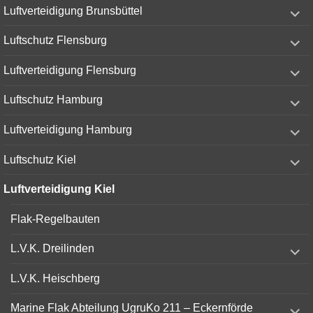
expand
Luftverteidigung Brunsbüttel
child
menu
expand
Luftschutz Flensburg
child
menu
expand
Luftverteidigung Flensburg
child
menu
expand
Luftschutz Hamburg
child
menu
expand
Luftverteidigung Hamburg
child
menu
expand
Luftschutz Kiel
child
menu
Luftverteidigung Kiel
Flak-Regelbauten
expand
L.V.K. Dreilinden
child
menu
L.V.K. Heischberg
expand
Marine Flak Abteilung UgruKo 211 – Eckernförde