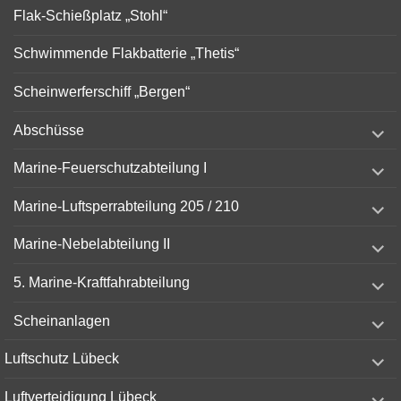
Flak-Schießplatz „Stohl“
Schwimmende Flakbatterie „Thetis“
Scheinwerferschiff „Bergen“
expand
Abschüsse
child
menu
expand
Marine-Feuerschutzabteilung I
child
menu
expand
Marine-Luftsperrabteilung 205 / 210
child
menu
expand
Marine-Nebelabteilung II
child
menu
expand
5. Marine-Kraftfahrabteilung
child
menu
expand
Scheinanlagen
child
menu
expand
Luftschutz Lübeck
child
menu
expand
Luftverteidigung Lübeck