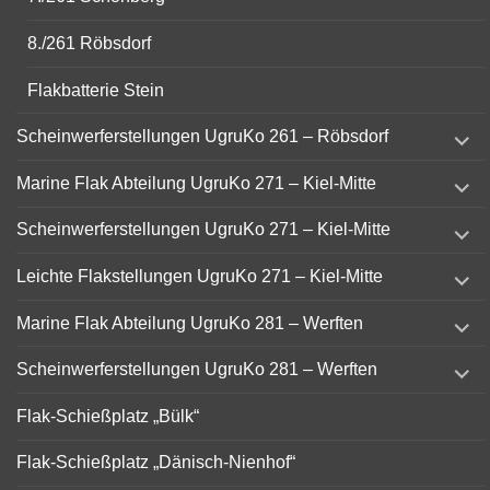
8./261 Röbsdorf
Flakbatterie Stein
expand
Scheinwerferstellungen UgruKo 261 – Röbsdorf
child
menu
expand
Marine Flak Abteilung UgruKo 271 – Kiel-Mitte
child
menu
expand
Scheinwerferstellungen UgruKo 271 – Kiel-Mitte
child
menu
expand
Leichte Flakstellungen UgruKo 271 – Kiel-Mitte
child
menu
expand
Marine Flak Abteilung UgruKo 281 – Werften
child
menu
expand
Scheinwerferstellungen UgruKo 281 – Werften
child
menu
Flak-Schießplatz „Bülk“
Flak-Schießplatz „Dänisch-Nienhof“