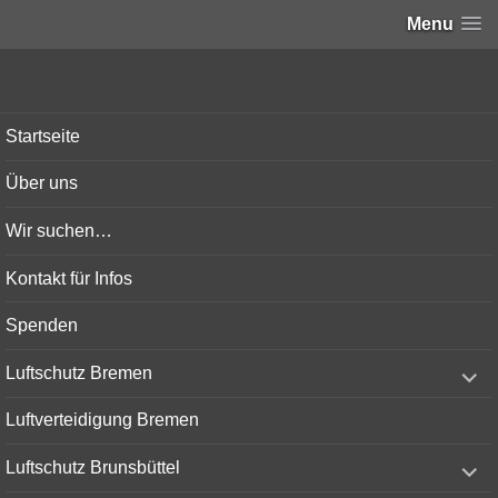
Menu
Bunker-Kiel.com
Startseite
Über uns
Wir suchen…
Kontakt für Infos
Spenden
expand
Luftschutz Bremen
child
menu
Luftverteidigung Bremen
expand
Luftschutz Brunsbüttel
child
menu