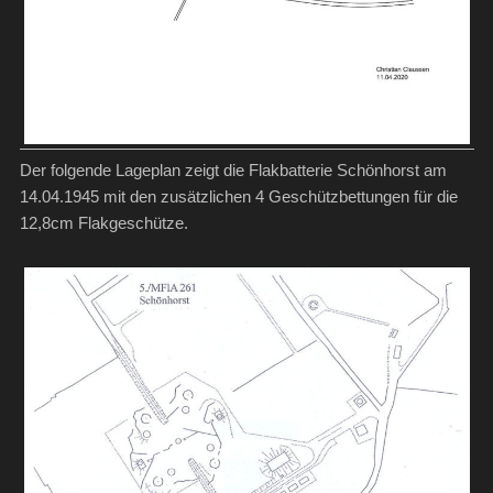
Der folgende Lageplan zeigt die Flakbatterie Schönhorst am
14.04.1945 mit den zusätzlichen 4 Geschützbettungen für die
12,8cm Flakgeschütze.