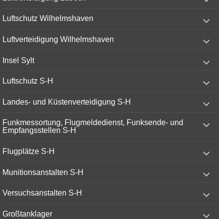
child
menu
expand
Luftschutz Wilhelmshaven
child
menu
expand
Luftverteidigung Wilhelmshaven
child
menu
expand
Insel Sylt
child
menu
expand
Luftschutz S-H
child
menu
expand
Landes- und Küstenverteidigung S-H
child
menu
expand
Funkmessortung, Flugmeldedienst, Funksende- und
child
Empfangsstellen S-H
menu
expand
Flugplätze S-H
child
menu
expand
Munitionsanstalten S-H
child
menu
expand
Versuchsanstalten S-H
child
menu
expand
Großtanklager
child