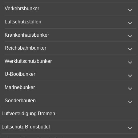
expand
Verkehrsbunker
child
menu
expand
Luftschutzstollen
child
menu
expand
Krankenhausbunker
child
menu
expand
Reichsbahnbunker
child
menu
expand
Werkluftschutzbunker
child
menu
expand
U-Bootbunker
child
menu
expand
Marinebunker
child
menu
expand
Sonderbauten
child
menu
Luftverteidigung Bremen
expand
Luftschutz Brunsbüttel
child
menu
expand