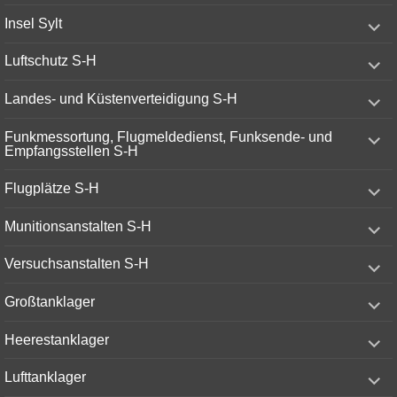
menu
expand
Insel Sylt
child
menu
expand
Luftschutz S-H
child
menu
expand
Landes- und Küstenverteidigung S-H
child
menu
expand
Funkmessortung, Flugmeldedienst, Funksende- und
child
Empfangsstellen S-H
menu
expand
Flugplätze S-H
child
menu
expand
Munitionsanstalten S-H
child
menu
expand
Versuchsanstalten S-H
child
menu
expand
Großtanklager
child
menu
expand
Heerestanklager
child
menu
expand
Lufttanklager
child