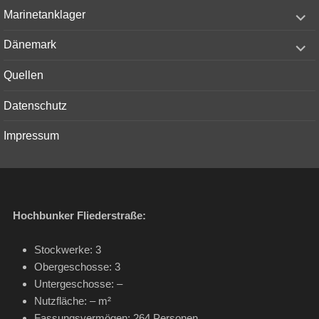
menu
expand
Marinetanklager
child
menu
expand
Dänemark
child
menu
Quellen
Datenschutz
Impressum
Hochbunker Fliederstraße:
Stockwerke: 3
Obergeschosse: 3
Untergeschosse: –
Nutzfläche: – m²
Fassungsvermögen: 264 Personen