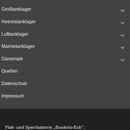
menu
expand
Großtanklager
child
menu
expand
Heerestanklager
child
menu
expand
Lufttanklager
child
menu
expand
Marinetanklager
child
menu
expand
Dänemark
child
menu
Quellen
Datenschutz
Impressum
Flak- und Sperrbatterie „Booknis-Eck“: