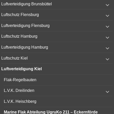
expand
Luftverteidigung Brunsbüttel
child
menu
expand
Luftschutz Flensburg
child
menu
expand
Luftverteidigung Flensburg
child
menu
expand
Luftschutz Hamburg
child
menu
expand
Luftverteidigung Hamburg
child
menu
expand
Luftschutz Kiel
child
menu
Luftverteidigung Kiel
Flak-Regelbauten
expand
L.V.K. Dreilinden
child
menu
L.V.K. Heischberg
Marine Flak Abteilung UgruKo 211 – Eckernförde