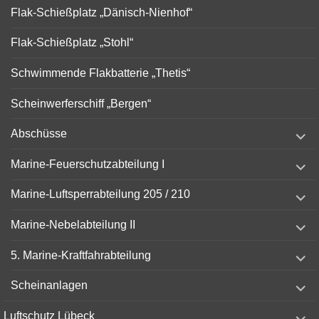
Flak-Schießplatz „Dänisch-Nienhof“
Flak-Schießplatz „Stohl“
Schwimmende Flakbatterie „Thetis“
Scheinwerferschiff „Bergen“
expand
Abschüsse
child
menu
expand
Marine-Feuerschutzabteilung I
child
menu
expand
Marine-Luftsperrabteilung 205 / 210
child
menu
expand
Marine-Nebelabteilung II
child
menu
expand
5. Marine-Kraftfahrabteilung
child
menu
expand
Scheinanlagen
child
menu
expand
Luftschutz Lübeck