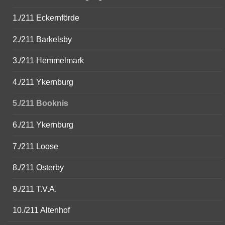
1./211 Eckernförde
2./211 Barkelsby
3./211 Hemmelmark
4./211 Ykernburg
5./211 Booknis
6./211 Ykernburg
7./211 Loose
8./211 Osterby
9./211 T.V.A.
10./211 Altenhof