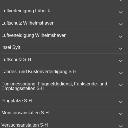
child
menu
expand
Luftverteidigung Lübeck
child
menu
expand
Luftschutz Wilhelmshaven
child
menu
expand
Luftverteidigung Wilhelmshaven
child
menu
expand
Insel Sylt
child
menu
expand
Luftschutz S-H
child
menu
expand
Landes- und Küstenverteidigung S-H
child
menu
expand
Funkmessortung, Flugmeldedienst, Funksende- und
child
Empfangsstellen S-H
menu
expand
Flugplätze S-H
child
menu
expand
Munitionsanstalten S-H
child
menu
expand
Versuchsanstalten S-H
child