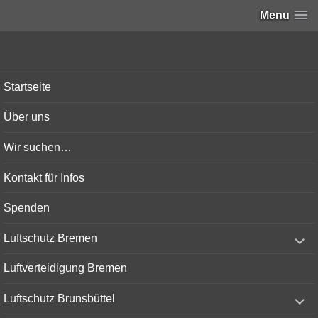
Menu
Bunker-Kiel.com
Startseite
Über uns
Wir suchen…
Kontakt für Infos
Spenden
expand
Luftschutz Bremen
child
menu
Luftverteidigung Bremen
expand
Luftschutz Brunsbüttel
child
menu