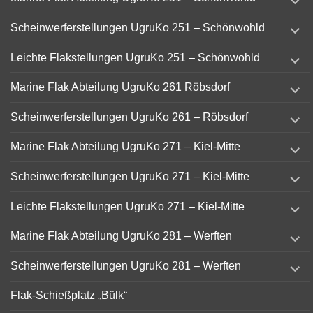
child
menu
expand
Scheinwerferstellungen UgruKo 251 – Schönwohld
child
menu
expand
Leichte Flakstellungen UgruKo 251 – Schönwohld
child
menu
expand
Marine Flak Abteilung UgruKo 261 Röbsdorf
child
menu
expand
Scheinwerferstellungen UgruKo 261 – Röbsdorf
child
menu
expand
Marine Flak Abteilung UgruKo 271 – Kiel-Mitte
child
menu
expand
Scheinwerferstellungen UgruKo 271 – Kiel-Mitte
child
menu
expand
Leichte Flakstellungen UgruKo 271 – Kiel-Mitte
child
menu
expand
Marine Flak Abteilung UgruKo 281 – Werften
child
menu
expand
Scheinwerferstellungen UgruKo 281 – Werften
child
menu
Flak-Schießplatz „Bülk“