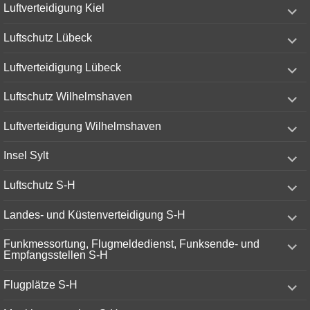
expand
Luftverteidigung Kiel
child
menu
expand
Luftschutz Lübeck
child
menu
expand
Luftverteidigung Lübeck
child
menu
expand
Luftschutz Wilhelmshaven
child
menu
expand
Luftverteidigung Wilhelmshaven
child
menu
expand
Insel Sylt
child
menu
expand
Luftschutz S-H
child
menu
expand
Landes- und Küstenverteidigung S-H
child
menu
expand
Funkmessortung, Flugmeldedienst, Funksende- und
child
Empfangsstellen S-H
menu
expand
Flugplätze S-H
child
menu
expand