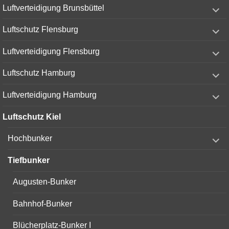
expand
Luftverteidigung Brunsbüttel
child
menu
expand
Luftschutz Flensburg
child
menu
expand
Luftverteidigung Flensburg
child
menu
expand
Luftschutz Hamburg
child
menu
expand
Luftverteidigung Hamburg
child
menu
Luftschutz Kiel
expand
Hochbunker
child
menu
Tiefbunker
Augusten-Bunker
Bahnhof-Bunker
Blücherplatz-Bunker I