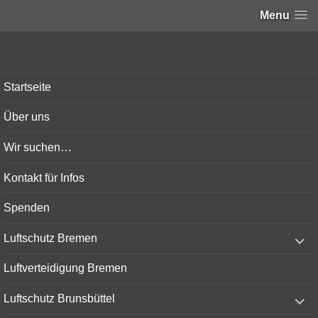
Menu
Bunker-Kiel.com
Startseite
Über uns
Wir suchen…
Kontakt für Infos
Spenden
expand
Luftschutz Bremen
child
menu
Luftverteidigung Bremen
expand
Luftschutz Brunsbüttel
child
menu