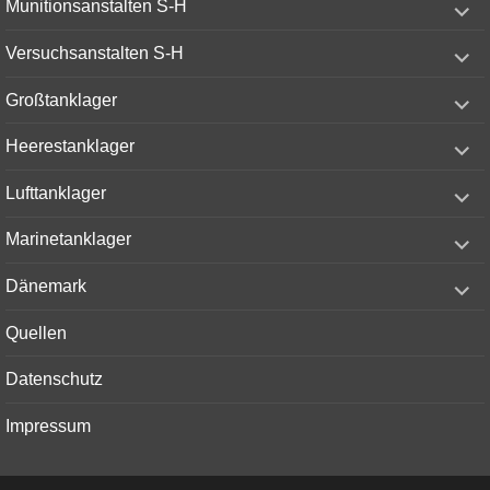
Munitionsanstalten S-H
child
menu
expand
Versuchsanstalten S-H
child
menu
expand
Großtanklager
child
menu
expand
Heerestanklager
child
menu
expand
Lufttanklager
child
menu
expand
Marinetanklager
child
menu
expand
Dänemark
child
menu
Quellen
Datenschutz
Impressum