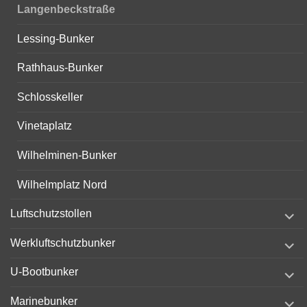
Langenbeckstraße
Lessing-Bunker
Rathhaus-Bunker
Schlosskeller
Vinetaplatz
Wilhelminen-Bunker
Wilhelmplatz Nord
expand
Luftschutzstollen
child
menu
expand
Werkluftschutzbunker
child
menu
expand
U-Bootbunker
child
menu
expand
Marinebunker
child