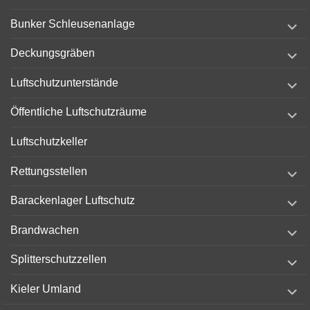
menu
expand
Bunker Schleusenanlage
child
menu
expand
Deckungsgräben
child
menu
expand
Luftschutzunterstände
child
menu
expand
Öffentliche Luftschutzräume
child
menu
Luftschutzkeller
expand
Rettungsstellen
child
menu
expand
Barackenlager Luftschutz
child
menu
expand
Brandwachen
child
menu
expand
Splitterschutzzellen
child
menu
expand
Kieler Umland
child
menu