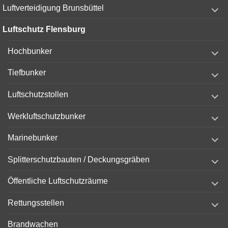
expand
Luftverteidigung Brunsbüttel
child
menu
Luftschutz Flensburg
expand
Hochbunker
child
menu
expand
Tiefbunker
child
menu
expand
Luftschutzstollen
child
menu
expand
Werkluftschutzbunker
child
menu
expand
Marinebunker
child
menu
expand
Splitterschutzbauten / Deckungsgräben
child
menu
expand
Öffentliche Luftschutzräume
child
menu
expand
Rettungsstellen
child
menu
Brandwachen