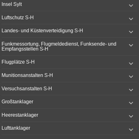
expand
Insel Sylt
child
menu
expand
Luftschutz S-H
child
menu
expand
Landes- und Küstenverteidigung S-H
child
menu
expand
Funkmessortung, Flugmeldedienst, Funksende- und
child
Empfangsstellen S-H
menu
expand
Flugplätze S-H
child
menu
expand
Munitionsanstalten S-H
child
menu
expand
Versuchsanstalten S-H
child
menu
expand
Großtanklager
child
menu
expand
Heerestanklager
child
menu
expand
Lufttanklager
child
menu
expand