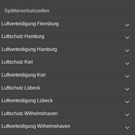
Splitterschutzzellen
expand
Luftverteidigung Flensburg
child
menu
expand
Luftschutz Hamburg
child
menu
expand
Luftverteidigung Hamburg
child
menu
expand
Luftschutz Kiel
child
menu
expand
Luftverteidigung Kiel
child
menu
expand
Luftschutz Lübeck
child
menu
expand
Luftverteidigung Lübeck
child
menu
expand
Luftschutz Wilhelmshaven
child
menu
expand
Luftverteidigung Wilhelmshaven
child
menu