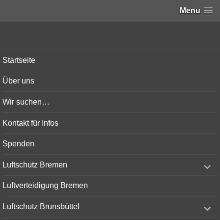
Menu
Bunker-Kiel.com
Startseite
Über uns
Wir suchen…
Kontakt für Infos
Spenden
expand
Luftschutz Bremen
child
menu
Luftverteidigung Bremen
expand
Luftschutz Brunsbüttel
child
menu