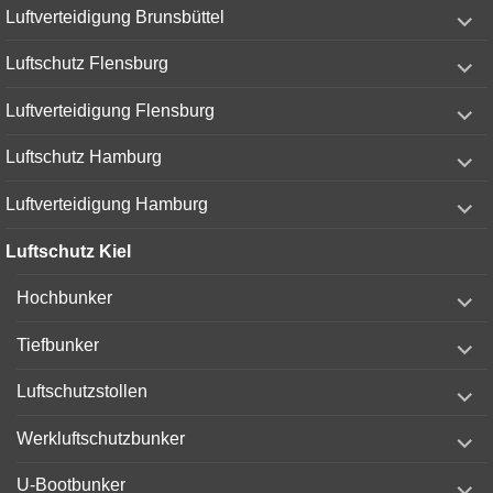
expand
Luftverteidigung Brunsbüttel
child
menu
expand
Luftschutz Flensburg
child
menu
expand
Luftverteidigung Flensburg
child
menu
expand
Luftschutz Hamburg
child
menu
expand
Luftverteidigung Hamburg
child
menu
Luftschutz Kiel
expand
Hochbunker
child
menu
expand
Tiefbunker
child
menu
expand
Luftschutzstollen
child
menu
expand
Werkluftschutzbunker
child
menu
expand
U-Bootbunker