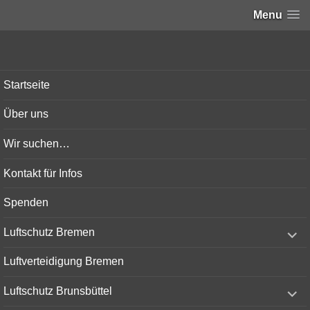
Menu
Bunker-Kiel.com
Startseite
Über uns
Wir suchen…
Kontakt für Infos
Spenden
expand
Luftschutz Bremen
child
menu
Luftverteidigung Bremen
expand
Luftschutz Brunsbüttel
child
menu