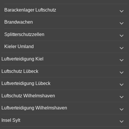
menu
expand
Barackenlager Luftschutz
child
menu
expand
Brandwachen
child
menu
expand
Splitterschutzzellen
child
menu
expand
Kieler Umland
child
menu
expand
Luftverteidigung Kiel
child
menu
expand
Luftschutz Lübeck
child
menu
expand
Luftverteidigung Lübeck
child
menu
expand
Luftschutz Wilhelmshaven
child
menu
expand
Luftverteidigung Wilhelmshaven
child
menu
expand
Insel Sylt
child
menu