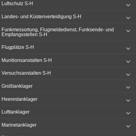
expand
Luftschutz S-H
child
menu
expand
Landes- und Küstenverteidigung S-H
child
menu
expand
Funkmessortung, Flugmeldedienst, Funksende- und
child
Empfangsstellen S-H
menu
expand
Flugplätze S-H
child
menu
expand
Munitionsanstalten S-H
child
menu
expand
Versuchsanstalten S-H
child
menu
expand
Großtanklager
child
menu
expand
Heerestanklager
child
menu
expand
Lufttanklager
child
menu
expand
Marinetanklager
child
menu
expand