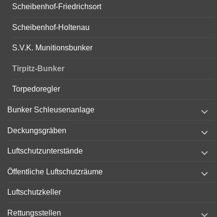
Scheibenhof-Friedrichsort
Scheibenhof-Holtenau
S.V.K. Munitionsbunker
Tirpitz-Bunker
Torpedoregler
expand
Bunker Schleusenanlage
child
menu
expand
Deckungsgräben
child
menu
expand
Luftschutzunterstände
child
menu
expand
Öffentliche Luftschutzräume
child
menu
Luftschutzkeller
expand
Rettungsstellen
child