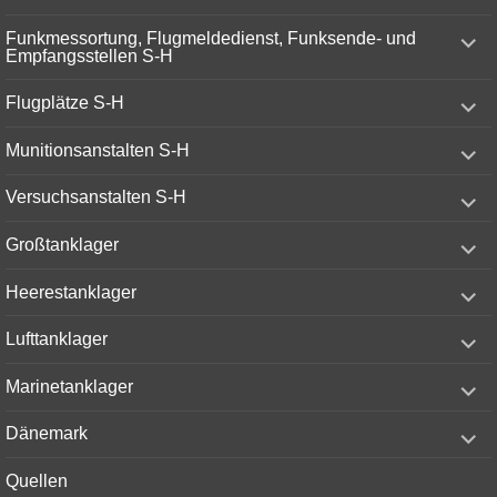
menu
expand
Funkmessortung, Flugmeldedienst, Funksende- und
child
Empfangsstellen S-H
menu
expand
Flugplätze S-H
child
menu
expand
Munitionsanstalten S-H
child
menu
expand
Versuchsanstalten S-H
child
menu
expand
Großtanklager
child
menu
expand
Heerestanklager
child
menu
expand
Lufttanklager
child
menu
expand
Marinetanklager
child
menu
expand
Dänemark
child
menu
Quellen