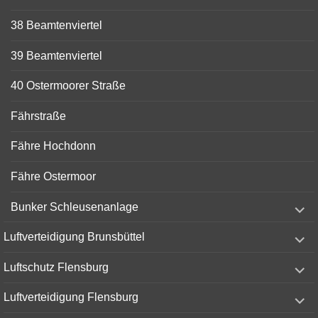
38 Beamtenviertel
39 Beamtenviertel
40 Ostermoorer Straße
Fährstraße
Fähre Hochdonn
Fähre Ostermoor
expand
Bunker Schleusenanlage
child
menu
expand
Luftverteidigung Brunsbüttel
child
menu
expand
Luftschutz Flensburg
child
menu
expand
Luftverteidigung Flensburg
child
menu