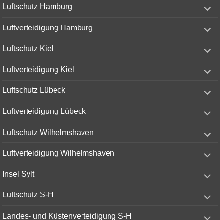
expand
Luftschutz Hamburg
child
menu
expand
Luftverteidigung Hamburg
child
menu
expand
Luftschutz Kiel
child
menu
expand
Luftverteidigung Kiel
child
menu
expand
Luftschutz Lübeck
child
menu
expand
Luftverteidigung Lübeck
child
menu
expand
Luftschutz Wilhelmshaven
child
menu
expand
Luftverteidigung Wilhelmshaven
child
menu
expand
Insel Sylt
child
menu
expand
Luftschutz S-H
child
menu
expand
Landes- und Küstenverteidigung S-H
child