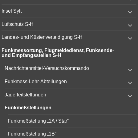
child
menu
expand
Insel Sylt
child
menu
expand
Luftschutz S-H
child
menu
expand
Landes- und Küstenverteidigung S-H
child
menu
Funkmessortung, Flugmeldedienst, Funksende-
und Empfangsstellen S-H
expand
Nachrichtenmittel-Versuchskommando
child
menu
expand
Funkmess-Lehr-Abteilungen
child
menu
expand
Jägerleitstellungen
child
menu
Funkmeßstellungen
Funkmeßstellung „1A / Star“
Funkmeßstellung „1B“