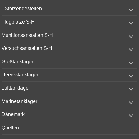
menu
expand
Störsendestellen
child
menu
expand
Flugplätze S-H
child
menu
expand
Munitionsanstalten S-H
child
menu
expand
Versuchsanstalten S-H
child
menu
expand
Großtanklager
child
menu
expand
Heerestanklager
child
menu
expand
Lufttanklager
child
menu
expand
Marinetanklager
child
menu
expand
Dänemark
child
menu
Quellen