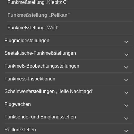
Funkmeßstellung „Kiebitz C“
Funkmeßstellung „Pelikan“
Funkmeßstellung „Wolf“
expand
Flugmeldestellungen
child
menu
expand
Seetaktische-Funkmeßstellungen
child
menu
expand
Funkmeß-Beobachtungsstellungen
child
menu
expand
Funkmess-Inspektionen
child
menu
expand
Scheinwerferstellungen „Helle Nachtjagd“
child
menu
expand
Flugwachen
child
menu
expand
Funksende- und Empfangsstellen
child
menu
expand
Peilfunkstellen
child