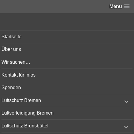
Menu
Bunker-Kiel.com
Startseite
Über uns
Wir suchen…
Kontakt für Infos
Spenden
expand
Luftschutz Bremen
child
menu
Luftverteidigung Bremen
expand
Luftschutz Brunsbüttel
child
menu