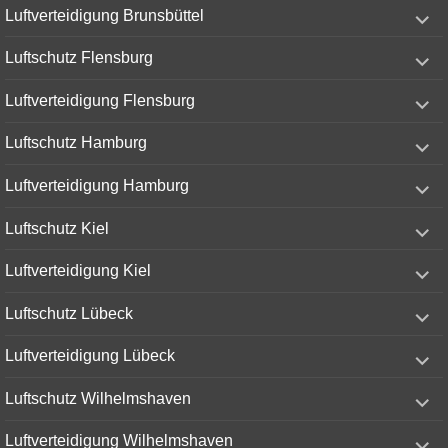
expand
Luftverteidigung Brunsbüttel
child
menu
expand
Luftschutz Flensburg
child
menu
expand
Luftverteidigung Flensburg
child
menu
expand
Luftschutz Hamburg
child
menu
expand
Luftverteidigung Hamburg
child
menu
expand
Luftschutz Kiel
child
menu
expand
Luftverteidigung Kiel
child
menu
expand
Luftschutz Lübeck
child
menu
expand
Luftverteidigung Lübeck
child
menu
expand
Luftschutz Wilhelmshaven
child
menu
expand
Luftverteidigung Wilhelmshaven