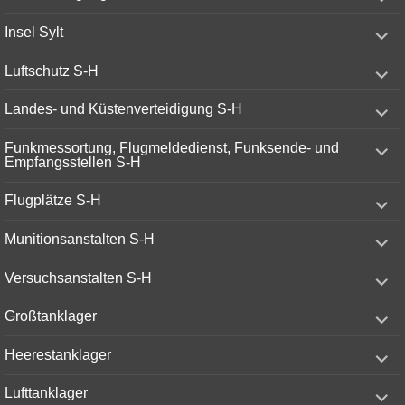
child
menu
expand
Insel Sylt
child
menu
expand
Luftschutz S-H
child
menu
expand
Landes- und Küstenverteidigung S-H
child
menu
expand
Funkmessortung, Flugmeldedienst, Funksende- und
child
Empfangsstellen S-H
menu
expand
Flugplätze S-H
child
menu
expand
Munitionsanstalten S-H
child
menu
expand
Versuchsanstalten S-H
child
menu
expand
Großtanklager
child
menu
expand
Heerestanklager
child
menu
expand
Lufttanklager
child