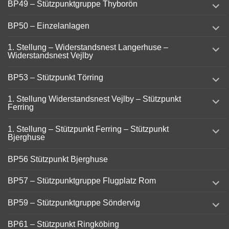
BP49 – Stützpunktgruppe Thyborön
child
menu
expand
BP50 – Einzelanlagen
child
menu
expand
1. Stellung – Widerstandsnest Langerhuse –
child
Widerstandsnest Vejlby
menu
expand
BP53 – Stützpunkt Törring
child
menu
expand
1. Stellung Widerstandsnest Vejlby – Stützpunkt
child
Ferring
menu
expand
1. Stellung – Stützpunkt Ferring – Stützpunkt
child
Bjerghuse
menu
BP56 Stützpunkt Bjerghuse
expand
BP57 – Stützpunktgruppe Flugplatz Rom
child
menu
expand
BP59 – Stützpunktgruppe Söndervig
child
menu
BP61 – Stützpunkt Ringköbing