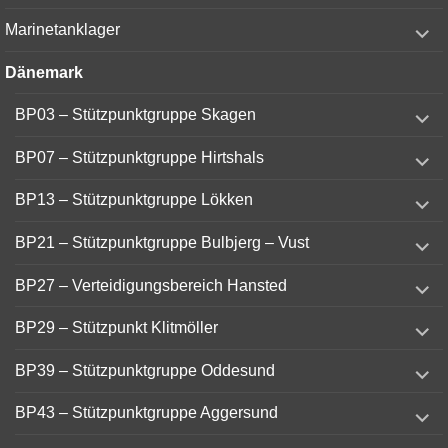
menu
expand
Marinetanklager
child
menu
Dänemark
expand
BP03 – Stützpunktgruppe Skagen
child
menu
expand
BP07 – Stützpunktgruppe Hirtshals
child
menu
expand
BP13 – Stützpunktgruppe Lökken
child
menu
expand
BP21 – Stützpunktgruppe Bulbjerg – Vust
child
menu
expand
BP27 – Verteidigungsbereich Hansted
child
menu
expand
BP29 – Stützpunkt Klitmöller
child
menu
expand
BP39 – Stützpunktgruppe Oddesund
child
menu
expand
BP43 – Stützpunktgruppe Aggersund
child
menu
expand