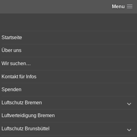
Menu
Bunker-Kiel.com
Startseite
Über uns
Wir suchen…
Kontakt für Infos
Spenden
expand
Luftschutz Bremen
child
menu
Luftverteidigung Bremen
expand
Luftschutz Brunsbüttel
child
menu