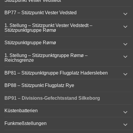
Stützpunkt Vester Vedstedt
menu
expand
BP77 – Stützpunkt Vester Vedsted
child
menu
expand
1. Stellung – Stützpunkt Vester Vedstedt –
child
Stützpunktgruppe Rømø
menu
expand
Stützpunktgruppe Rømø
child
menu
expand
1. Stellung – Stützpunktgruppe Rømø –
child
Reichsgrenze
menu
expand
BP81 – Stützpunktgruppe Flugplatz Hadersleben
child
menu
BP88 – Stützpunkt Flugplatz Rye
BP91 – Divisions-Gefechtsstand Silkeborg
expand
Küstenbatterien
child
menu
expand
Funkmeßstellungen
child
menu